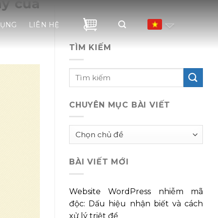
ây của
DỤNG
LIÊN HỆ
TÌM KIẾM
CHUYÊN MỤC BÀI VIẾT
Chuyên
mục
bài
BÀI VIẾT MỚI
viết
Website WordPress nhiễm mã
độc: Dấu hiệu nhận biết và cách
xử lý triệt để