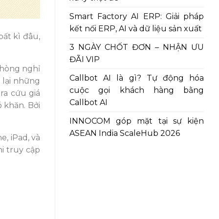
Smart Factory AI ERP: Giải pháp
kết nối ERP, AI và dữ liệu sản xuất
ất kì đâu,
3 NGÀY CHỐT ĐƠN – NHẬN ƯU
ĐÃI VIP
phòng nghỉ
Callbot AI là gì? Tự động hóa
 lại những
cuộc gọi khách hàng bằng
ra cứu giá
Callbot AI
 khăn. Bởi
INNOCOM góp mặt tại sự kiện
ASEAN India ScaleHub 2026
, iPad, và
hi truy cập