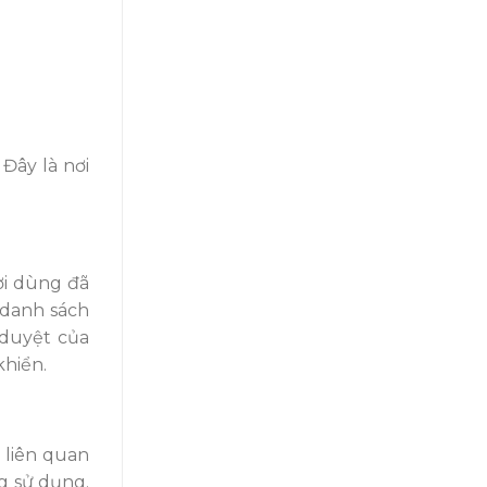
Đây là nơi
ời dùng đã
 danh sách
 duyệt của
khiển.
 liên quan
g sử dụng.