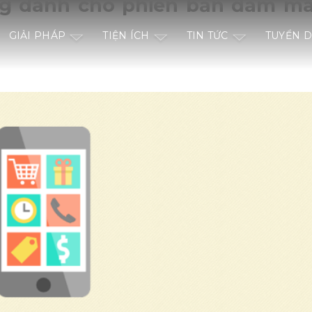
ng dành cho phiên bản đám m
GIẢI PHÁP
TIỆN ÍCH
TIN TỨC
TUYỂN 