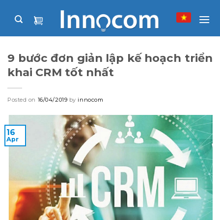
Skip
to
content
9 bước đơn giản lập kế hoạch triển
khai CRM tốt nhất
Posted on
16/04/2019
by
innocom
16
Apr