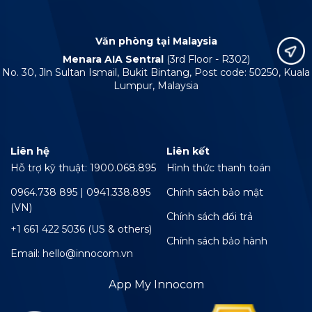
Văn phòng tại Malaysia
Menara AIA Sentral
(3rd Floor - R302)
No. 30, Jln Sultan Ismail, Bukit Bintang, Post code: 50250, Kuala
Lumpur, Malaysia
Liên hệ
Liên kết
Hỗ trợ kỹ thuật: 1900.068.895
Hình thức thanh toán
0964.738 895 | 0941.338.895
Chính sách bảo mật
(VN)
Chính sách đổi trả
+1 661 422 5036 (US & others)
Chính sách bảo hành
Email: hello@innocom.vn
App My Innocom