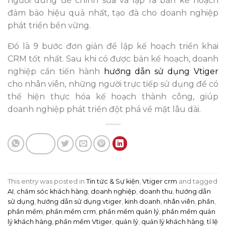
người dùng để chỉnh sửa và lập ra bản kế hoạch
đảm bảo hiệu quả nhất, tạo đà cho doanh nghiệp
phát triển bền vững.
Đó là 9 bước đơn giản để lập kế hoạch triển khai
CRM tốt nhất. Sau khi có được bản kế hoạch, doanh
nghiệp cần tiến hành
hướng dẫn sử dụng Vtiger
cho nhân viên, những người trực tiếp sử dụng để có
thể hiện thực hóa kế hoạch thành công, giúp
doanh nghiệp phát triển đột phá về mặt lâu dài.
This entry was posted in
Tin tức & Sự kiện
,
Vtiger crm
and tagged
AI
,
chăm sóc khách hàng
,
doanh nghiệp
,
doanh thu
,
hướng dẫn
sử dụng
,
hướng dẫn sử dụng vtiger
,
kinh doanh
,
nhân viên
,
phần
,
phần mềm
,
phần mềm crm
,
phần mềm quản lý
,
phần mềm quản
lý khách hàng
,
phần mềm Vtiger
,
quản lý
,
quản lý khách hàng
,
tỉ lệ