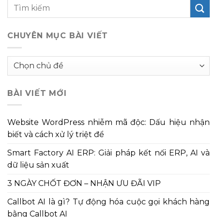
CHUYÊN MỤC BÀI VIẾT
Chuyên
mục
bài
BÀI VIẾT MỚI
viết
Website WordPress nhiễm mã độc: Dấu hiệu nhận
biết và cách xử lý triệt để
Smart Factory AI ERP: Giải pháp kết nối ERP, AI và
dữ liệu sản xuất
3 NGÀY CHỐT ĐƠN – NHẬN ƯU ĐÃI VIP
Callbot AI là gì? Tự động hóa cuộc gọi khách hàng
bằng Callbot AI