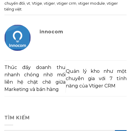
chuyển đổi
,
vt
,
Vtige
,
vtiger
,
vtiger crm
,
vtiger module
,
vtiger
tiếng việt
.
innocom
Thúc đẩy doanh thu
Quản lý kho như một
nhanh chóng nhờ mối
chuyên gia với 7 tính
liên hệ chặt chẽ giữa
năng của Vtiger CRM
Marketing và bán hàng
TÌM KIẾM