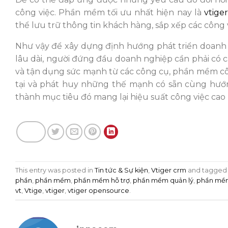
công việc. Phần mềm tối ưu nhất hiện nay là
vtige
thể lưu trữ thông tin khách hàng, sắp xếp các công 
Như vậy để xây dựng định hướng phát triển doanh 
lâu dài, người đứng đầu doanh nghiệp cần phải có 
và tận dụng sức mạnh từ các công cụ, phần mềm cô
tại và phát huy những thế mạnh có sẵn cùng hướn
thành mục tiêu đó mang lại hiệu suất công việc cao 
This entry was posted in
Tin tức & Sự kiện
,
Vtiger crm
and tagge
phần
,
phần mềm
,
phần mềm hỗ trợ
,
phần mềm quản lý
,
phần mềm
vt
,
Vtige
,
vtiger
,
vtiger opensource
.