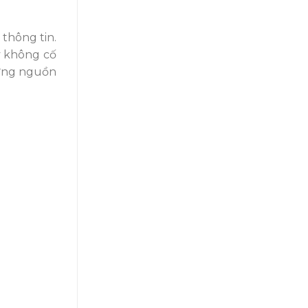
thông tin.
y không cố
hững nguồn