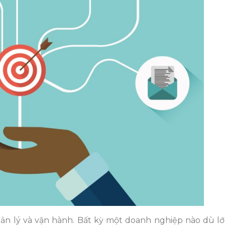
n lý và vận hành. Bất kỳ một doanh nghiệp nào dù l