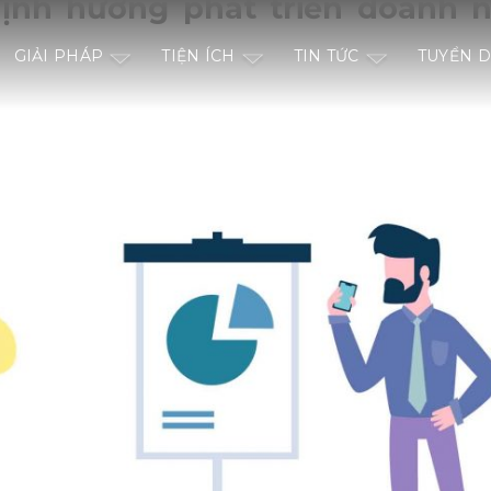
ịnh hướng phát triển doanh 
GIẢI PHÁP
TIỆN ÍCH
TIN TỨC
TUYỂN 