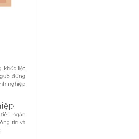
 khốc liệt
người đứng
anh nghiệp
hiệp
 tiêu ngắn
ông tin và
: