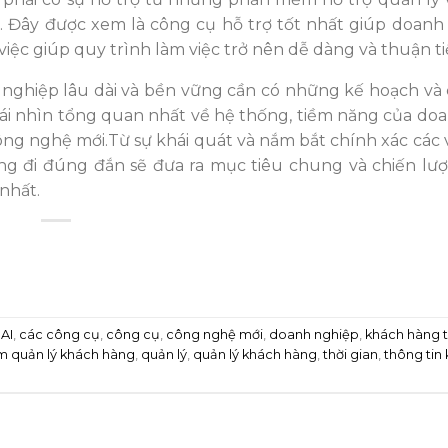
r
. Đây được xem là công cụ hỗ trợ tốt nhất giúp doanh
việc giúp quy trình làm việc trở nên dễ dàng và thuận t
nghiệp lâu dài và bền vững cần có những kế hoạch và 
cái nhìn tổng quan nhất về hệ thống, tiềm năng của do
ng nghệ mới.Từ sự khái quát và nắm bắt chính xác các 
g đi đúng đắn sẽ đưa ra mục tiêu chung và chiến lư
nhất.
d
AI
,
các công cụ
,
công cụ
,
công nghệ mới
,
doanh nghiệp
,
khách hàng 
 quản lý khách hàng
,
quản lý
,
quản lý khách hàng
,
thời gian
,
thông tin