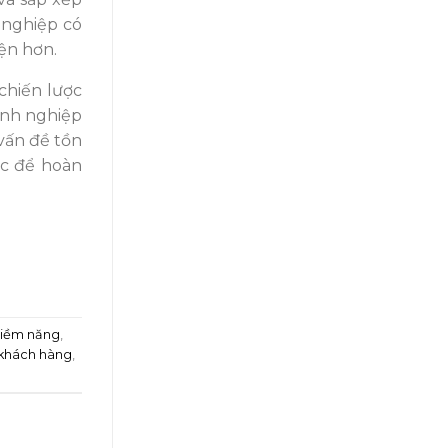
 nghiệp có
iện hơn.
chiến lược
anh nghiệp
vấn đề tồn
ợc để hoàn
tiềm năng
,
 khách hàng
,