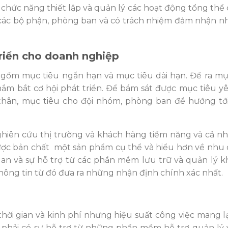
 chức năng thiết lập và quản lý các hoạt động tổng thể
 các bộ phận, phòng ban và có trách nhiệm đảm nhận 
triển cho doanh nghiệp
gồm mục tiêu ngắn hạn và mục tiêu dài hạn. Đề ra mụ
nắm bắt cơ hội phát triển. Để bám sát được mục tiêu y
thân, mục tiêu cho đội nhóm, phòng ban để hướng tớ
ghiên cứu thị trường và khách hàng tiềm năng và cả n
được bản chất một sản phẩm cụ thể và hiểu hơn về nhu
quan và sự hỗ trợ từ các phần mềm lưu trữ và quản lý 
hông tin từ đó đưa ra những nhận định chính xác nhất.
thời gian và kinh phí nhưng hiệu suất công việc mang lạ
phải có sự hỗ trợ từ những phần mềm hỗ trợ quản lý 