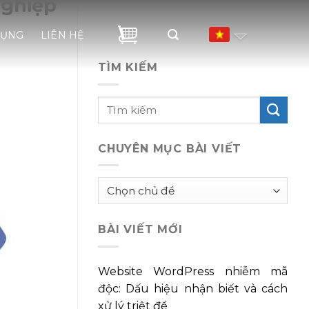
nghiệp
DỤNG
LIÊN HỆ
TÌM KIẾM
CHUYÊN MỤC BÀI VIẾT
Chuyên
mục
bài
BÀI VIẾT MỚI
viết
Website WordPress nhiễm mã
độc: Dấu hiệu nhận biết và cách
xử lý triệt để