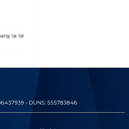
ng lại lợi
06437939 - DUNS: 555783846