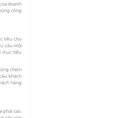
 của doanh
những công
c tiêu cho
êu cầu mỗi
i mục tiêu
hững chiến
 cầu khách
khách hàng
i phải cao.
và sắp xếp