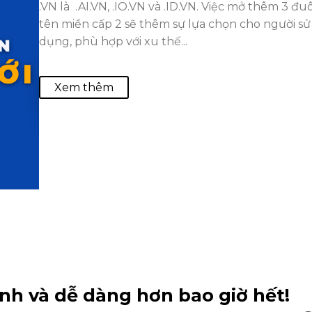
.VN là .AI.VN, .IO.VN và .ID.VN. Việc mở thêm 3 đuô
tên miền cấp 2 sẽ thêm sự lựa chọn cho người sử
dụng, phù hợp với xu thế...
Xem thêm
nh và dễ dàng hơn bao giờ hết!