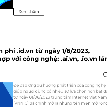
Xem thêm
phí .id.vn từ ngày 1/6/2023,
 với công nghệ: .ai.vn, .io.vn lầ
Để đáp ứng xu hướng phát triển của công nghệ 
giúp người dùng có nhiều sự lựa chọn hơn bắt đ
từ ngày 01/06/2023 trung tâm Internet Việt Nam
(VNNIC) đã chính mở ra nhưng tên miền mở rộn