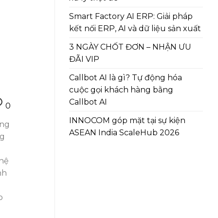
Smart Factory AI ERP: Giải pháp
kết nối ERP, AI và dữ liệu sản xuất
3 NGÀY CHỐT ĐƠN – NHẬN ƯU
ĐÃI VIP
Callbot AI là gì? Tự động hóa
cuộc gọi khách hàng bằng
Callbot AI
0
INNOCOM góp mặt tại sự kiện
ông
ASEAN India ScaleHub 2026
ng
 hệ
nh
o