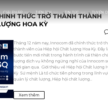
GIẢI PHÁP
TIỆN ÍCH
TIN TỨC
TUYỂN 
HÍNH THỨC TRỞ THÀNH THÀNH
 LƯỢNG HOA KỲ
Tháng 12 năm nay, Innocom đã chính thức trở t
thành viên của Hiệp hội Chất lượng Hoa Kỳ. Đây l
bước tiến mới nhất trong hành trình cải thiện ch
lượng dịch vụ không ngừng nghỉ của Innocom s
thời gian qua. Giới thiệu về Hiệp hội Chất lượng 
Kỳ Sứ mệnh Là tổ chức tiên phong trong lĩnh vự
quản lý chất lượng, Hiệp hội chất lượng...
Xem thêm