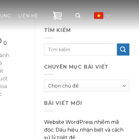
DỤNG
LIÊN HỆ
TÌM KIẾM
0
hành
à
CHUYÊN MỤC BÀI VIẾT
ất
uốt
Chuyên
Hoa
mục
c
bài
BÀI VIẾT MỚI
viết
Website WordPress nhiễm mã
độc: Dấu hiệu nhận biết và cách
xử lý triệt để