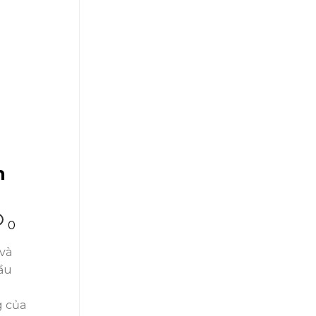
n
0
và
ầu
g của