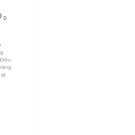
0
a
ng
 Điều
 ràng
 sẽ