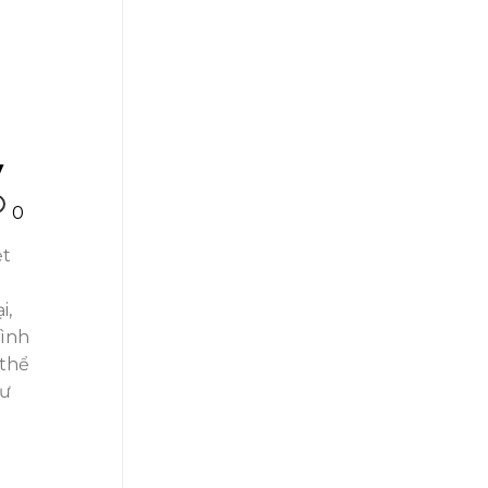
y
0
ệt
i,
rình
 thể
hư