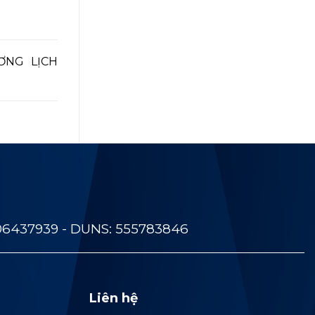
ƠNG LỊCH
06437939 - DUNS: 555783846
Liên hệ