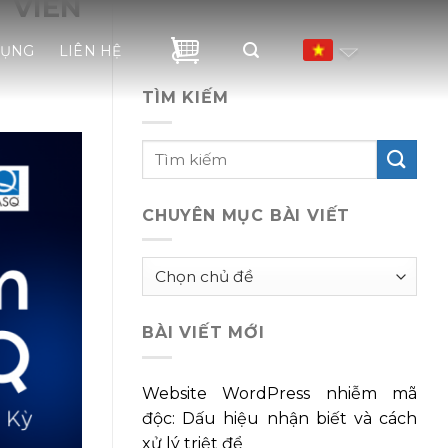
 VIÊN
DỤNG
LIÊN HỆ
TÌM KIẾM
CHUYÊN MỤC BÀI VIẾT
Chuyên
mục
bài
BÀI VIẾT MỚI
viết
Website WordPress nhiễm mã
độc: Dấu hiệu nhận biết và cách
xử lý triệt để