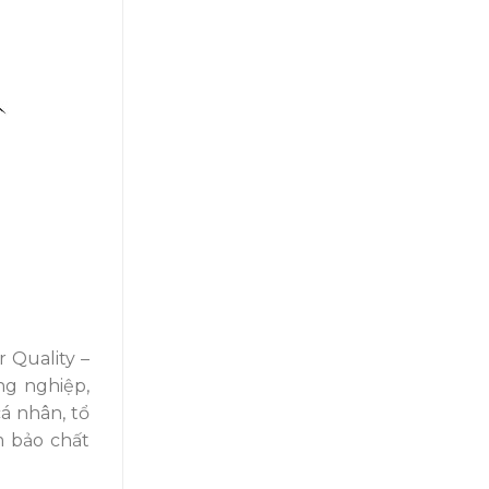
 Quality –
ng nghiệp,
á nhân, tổ
m bảo chất