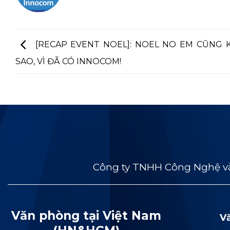
[RECAP EVENT NOEL]: NOEL NO EM CŨNG
SAO, VÌ ĐÃ CÓ INNOCOM!
Công ty TNHH Công Nghệ và
Văn phòng tại Việt Nam
V