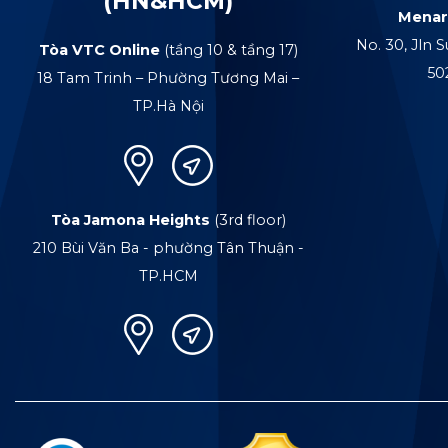
(HN&HCM)
Menar
No. 30, Jln S
Tòa VTC Online
(tầng 10 & tầng 17)
50
18 Tam Trinh – Phường Tương Mai –
TP.Hà Nội
Tòa Jamona Heights
(3rd floor)
210 Bùi Văn Ba - phường Tân Thuận -
TP.HCM