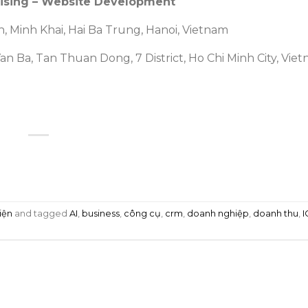
rtising – Website Development
h, Minh Khai, Hai Ba Trung, Hanoi, Vietnam
an Ba, Tan Thuan Dong, 7 District, Ho Chi Minh City, Vie
iện
and tagged
AI
,
business
,
công cụ
,
crm
,
doanh nghiệp
,
doanh thu
,
I