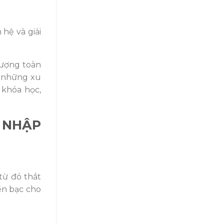
hệ và giải
lượng toàn
t những xu
 khóa học,
 NHẬP
từ đó thắt
iền bạc cho