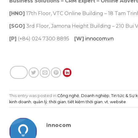
Business Solutions – CRM Expert – Online Adve
[HNO]
17th Floor, VTC Online Building – 18 Tam Trin
[SGO]
3rd Floor, Jamona Height Building – 210 Bui V
[P]
(+84) 024 7300 8895
[W]
innocom.vn
This entry was posted in
Công nghệ
,
Doanh nghiệp
,
Tin tức & Sự k
kinh doanh
,
quản lý
,
thời gian
,
tiết kiệm thời gian
,
vt
,
website
.
innocom