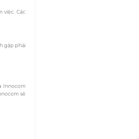
 việc. Các
h gặp phải
ủa Innocom
Innocom sẽ