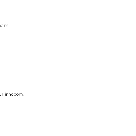
tnam
CT
,
innocom
,