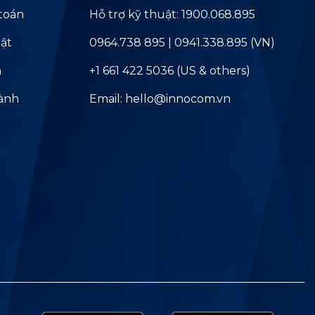
toán
Hỗ trợ kỹ thuật: 1900.068.895
ật
0964.738 895 | 0941.338.895 (VN)
ả
+1 661 422 5036 (US & others)
hành
Email: hello@innocom.vn