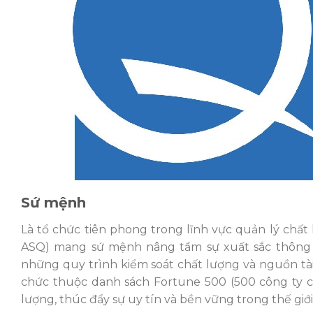
Sứ mệnh
Là tổ chức tiên phong trong lĩnh vực quản lý chất 
ASQ) mang sứ mệnh nâng tầm sự xuất sắc thông q
những quy trình kiểm soát chất lượng và nguồn tà
chức thuộc danh sách Fortune 500 (500 công ty có
lượng, thúc đẩy sự uy tín và bền vững trong thế gi