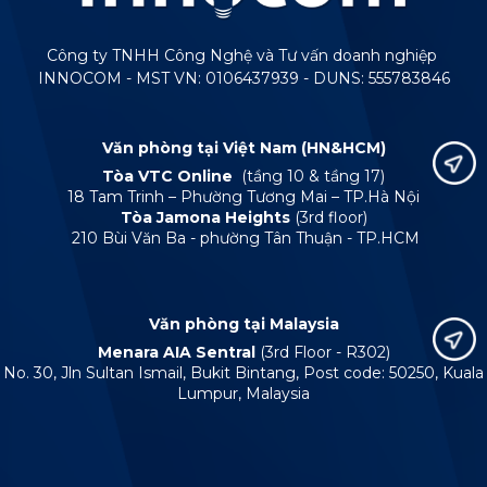
Công ty TNHH Công Nghệ và Tư vấn doanh nghiệp
INNOCOM - MST VN: 0106437939 - DUNS: 555783846
Văn phòng tại Việt Nam (HN&HCM)
Tòa VTC Online
(tầng 10 & tầng 17)
18 Tam Trinh – Phường Tương Mai – TP.Hà Nội
Tòa Jamona Heights
(3rd floor)
210 Bùi Văn Ba - phường Tân Thuận - TP.HCM
Văn phòng tại Malaysia
Menara AIA Sentral
(3rd Floor - R302)
No. 30, Jln Sultan Ismail, Bukit Bintang, Post code: 50250, Kuala
Lumpur, Malaysia