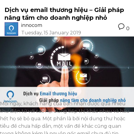
Dịch vụ email thương hiệu – Giải pháp
nâng tầm cho doanh nghiệp nhỏ
innocom
0
Tuesday, 15 January 2019
Mỗi ngày, khách hàng của bạn nhận được quá nhiều
thư điện tử với các nội dung tiếp thị khác nhau và hầu
hết họ sẽ bỏ qua. Một phần là bởi nội dung thư hoặc
tiêu đề chưa hấp dẫn, một vấn đề khác cũng quan
trọng không kém là nguồn gốc email chưa đủ tin