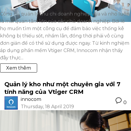
Công cụ quản lý thu chi doanh nghiệp vừa và nhỏ luôn
là mối quan tâm lớn của các chủ doanh nghiệp. Bởi lẽ
họ muốn tìm một công cụ để đảm bảo việc thống kê
không bị thiếu sót, nhầm lẫn, đồng thời phải vô cùng
đơn giản để có thể sử dụng được ngay. Từ kinh nghiệm
áp dụng phần mềm Vtiger CRM, Innocom nhận thấy
đây thực...
Xem thêm
Quản lý kho như một chuyên gia với 7
tính năng của Vtiger CRM
innocom
0
Thursday, 18 April 2019