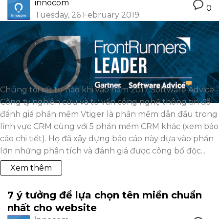
innocom
0
Tuesday, 26 February 2019
Chúng tôi rất tự hào khi vào năm 2017 Software Advice -
Công ty nghiên cứu và tư vấn công nghệ thông tin đã
đánh giá phần mềm Vtiger là phần mềm dẫn đầu trong
lĩnh vực CRM cùng với 5 phần mềm CRM khác (xem báo
cáo chi tiết). Họ đã xây dựng báo cáo này dựa vào phần
lớn những phân tích và đánh giá được công bố độc...
Xem thêm
7 ý tưởng để lựa chọn tên miền chuẩn
nhất cho website