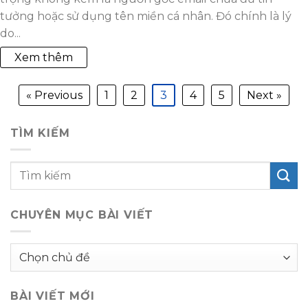
tưởng hoặc sử dụng tên miền cá nhân. Đó chính là lý
do...
Xem thêm
« Previous
1
2
3
4
5
Next »
TÌM KIẾM
CHUYÊN MỤC BÀI VIẾT
Chuyên
mục
bài
BÀI VIẾT MỚI
viết