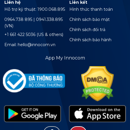
Liên hệ
Liên kết
Hỗ trợ kỹ thuật: 1900.068.895
Hình thức thanh toán
0964.738 895 | 0941.338.895
Chính sách bảo mật
(VN)
Chính sách đổi trả
+1 661 422 5036 (US & others)
Chính sách bảo hành
Email: hello@innocom.vn
App My Innocom