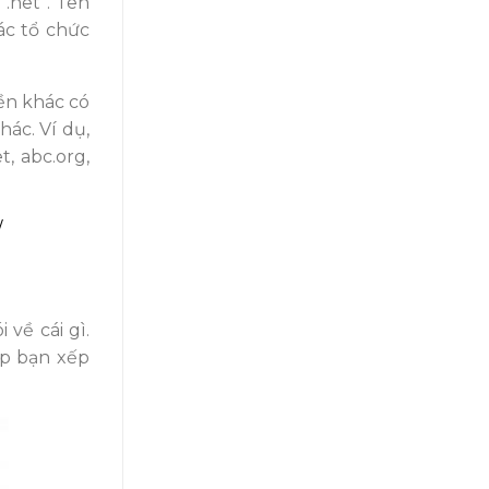
.net”. Tên
ác tổ chức
iền khác có
ác. Ví dụ,
, abc.org,
/
về cái gì.
úp bạn xếp