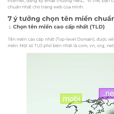
internet, đăng ký email thương hiệu,… Vì thế, bạn 
chuẩn nhất cho trang web của mình.
7 ý tưởng chọn tên miền chuẩ
Chọn tên miền cao cấp nhất (TLD)
Tên miền cao cấp nhất (Top-level Domain), được viế
miền. Một số TLD phổ biến nhất là:.com, .vn, .org, .net, 