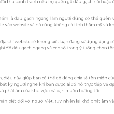
đối thủ cạnh tranh nếu họ quên gõ dấu gạch nối hoặc đặt
điểm là dấu gạch ngang làm người dùng có thể quên vi
ile vào website và nó cũng không có tính thẩm mỹ và kh
địa chỉ website sẽ không biết bạn đang sử dụng dạng s
 nghĩ để dấu gạch ngang và con số trong ý tưởng chọn tê
, điều này giúp bạn có thể dễ dàng chia sẻ tên miền củ
ất kỳ người nghe khi bạn được ai đó hỏi trực tiếp về đị
và phát âm của khu vực mà bạn muốn hướng tới.
n biết đối với người Việt, tuy nhiên lại khó phát âm v