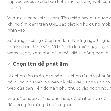
cập vào website của bạn kết thúc tại trang web của 
của nó.
Ví dụ: cuahang-pizza.com. Tên miền này bị nhược 
khi họ tìm kiếm trên URL, đặc biệt khi họ dùng mob
nhìn vào.
Sử dụng số cũng dễ bị hiểu lầm. Những người nghe 
chữ khi bạn đánh vần. Vì thế, cần loại bỏ ngay suy
website, hãy xem như nó là một điều không hợp lệ.
Chọn tên dễ phát âm
Khi chọn tên miền, bạn nên lựa chọn tên dễ phát âm
nói cũng như viết. Nó nên dễ hiểu để đánh vần cho b
web của bạn. Tên domain phụ thuộc vào ngôn ngữ 
Ví dụ: “lamdep.vn” nó phù hợp, dễ phát âm và dễ nhậ
đối với người dùng ở nước ngoài.