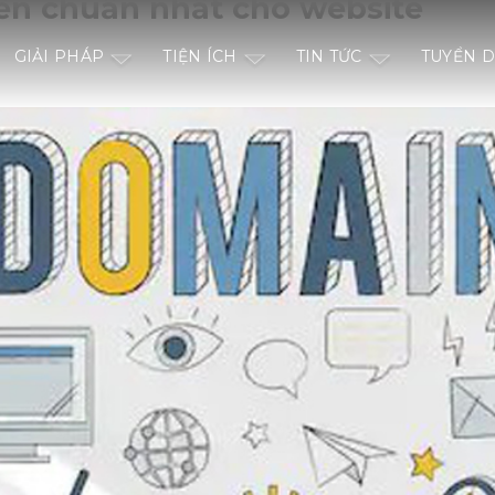
iền chuẩn nhất cho website
GIẢI PHÁP
TIỆN ÍCH
TIN TỨC
TUYỂN 