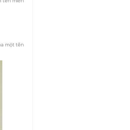
n tên miền
ủa một tên