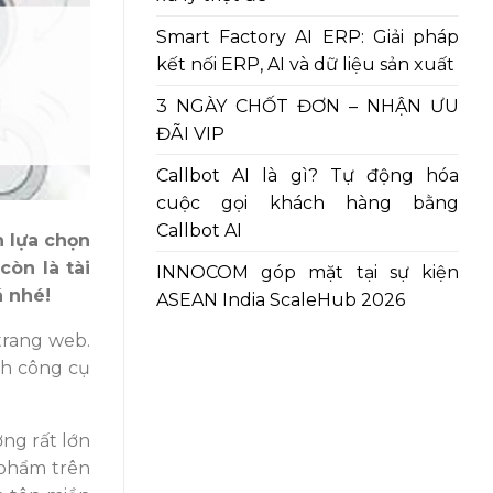
Smart Factory AI ERP: Giải pháp
kết nối ERP, AI và dữ liệu sản xuất
3 NGÀY CHỐT ĐƠN – NHẬN ƯU
ĐÃI VIP
Callbot AI là gì? Tự động hóa
cuộc gọi khách hàng bằng
Callbot AI
n lựa chọn
còn là tài
INNOCOM góp mặt tại sự kiện
á nhé!
ASEAN India ScaleHub 2026
trang web.
nh công cụ
ng rất lớn
 phẩm trên