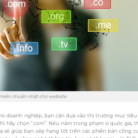
 miền chuẩn nhất cho website
o doanh nghiệp, bạn cần dựa vào thị trường mục tiêu
hì hãy chọn “.com”. Nếu nằm trong phạm vi quốc gia, t
ia sẽ giúp bạn xếp hạng tốt trên các phiên bản công c