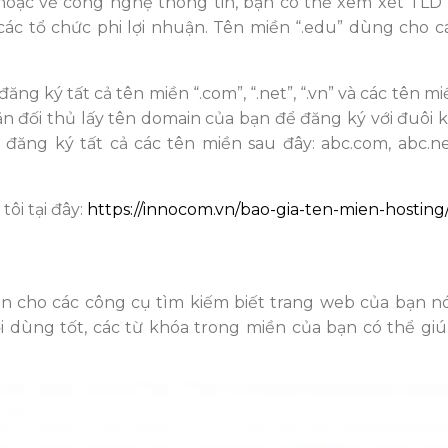
hoặc về công nghệ thông tin, bạn có thể xem xét TLD “
ác tổ chức phi lợi nhuận. Tên miền “.edu” dùng cho c
ng ký tất cả tên miền “.com”, “.net”, “.vn” và các tên m
 đối thủ lấy tên domain của bạn để đăng ký với đuôi kh
đăng ký tất cả các tên miền sau đây: abc.com, abc.net
ôi tại đây:
https://innocom.vn/bao-gia-ten-mien-hosting
 cho các công cụ tìm kiếm biết trang web của bạn nói 
i dùng tốt, các từ khóa trong miền của bạn có thể gi