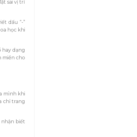
 sai vị trí
ết dấu “-”
oa học khi
ố hay dạng
n miền cho
a mình khi
a chỉ trang
à nhận biết