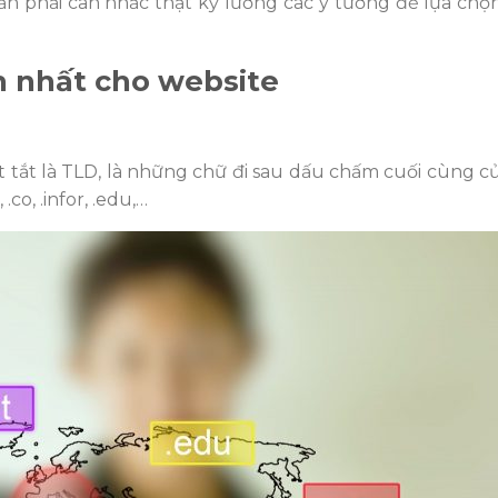
cần phải cân nhắc thật kỹ lưỡng các ý tưởng để lựa chọ
n nhất cho website
t tắt là TLD, là những chữ đi sau dấu chấm cuối cùng c
.co, .infor, .edu,…