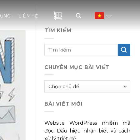
DỤNG
LIÊN HỆ
TÌM KIẾM
CHUYÊN MỤC BÀI VIẾT
Chuyên
mục
bài
BÀI VIẾT MỚI
viết
Website WordPress nhiễm mã
độc: Dấu hiệu nhận biết và cách
xử lý triệt để