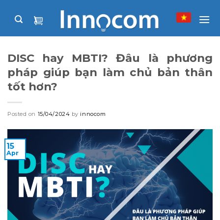
Skip
to
content
DISC hay MBTI? Đâu là phương
pháp giúp bạn làm chủ bản thân
tốt hơn?
Posted on
15/04/2024
by
innocom
15
Apr