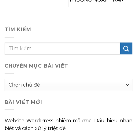
TÌM KIẾM
CHUYÊN MỤC BÀI VIẾT
Chuyên
mục
bài
BÀI VIẾT MỚI
viết
Website WordPress nhiễm mã độc: Dấu hiệu nhận
biết và cách xử lý triệt để