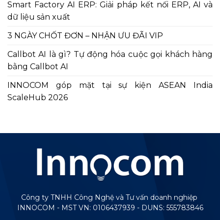
Smart Factory AI ERP: Giải pháp kết nối ERP, AI và
dữ liệu sản xuất
3 NGÀY CHỐT ĐƠN – NHẬN ƯU ĐÃI VIP
Callbot AI là gì? Tự động hóa cuộc gọi khách hàng
bằng Callbot AI
INNOCOM góp mặt tại sự kiện ASEAN India
ScaleHub 2026
Công ty TNHH Công Nghệ và Tư vấn doanh nghiệp
INNOCOM - MST VN: 0106437939 - DUNS: 555783846