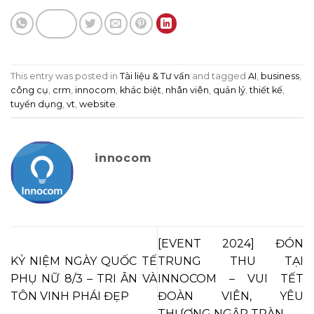
This entry was posted in
Tài liệu & Tư vấn
and tagged
AI
,
business
,
công cụ
,
crm
,
innocom
,
khác biệt
,
nhân viên
,
quản lý
,
thiết kế
,
tuyển dụng
,
vt
,
website
.
innocom
[EVENT 2024] ĐÓN
KỶ NIỆM NGÀY QUỐC TẾ
TRUNG THU TẠI
PHỤ NỮ 8/3 – TRI ÂN VÀ
INNOCOM – VUI TẾT
TÔN VINH PHÁI ĐẸP
ĐOÀN VIÊN, YÊU
THƯƠNG NGẬP TRÀN