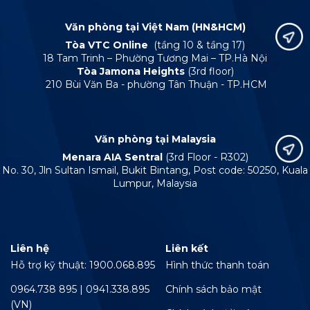
Văn phòng tại Việt Nam (HN&HCM)
Tòa VTC Online
(tầng 10 & tầng 17)
18 Tam Trinh – Phường Tương Mai – TP.Hà Nội
Tòa Jamona Heights
(3rd floor)
210 Bùi Văn Ba - phường Tân Thuận - TP.HCM
Văn phòng tại Malaysia
Menara AIA Sentral
(3rd Floor - R302)
No. 30, Jln Sultan Ismail, Bukit Bintang, Post code: 50250, Kuala
Lumpur, Malaysia
Liên hệ
Liên kết
Hỗ trợ kỹ thuật: 1900.068.895
Hình thức thanh toán
0964.738 895 | 0941.338.895
Chính sách bảo mật
(VN)