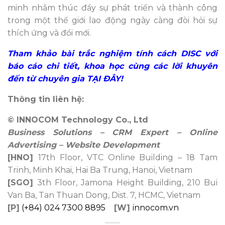
minh nhằm thúc đẩy sự phát triển và thành công
trong một thế giới lao động ngày càng đòi hỏi sự
thích ứng và đổi mới.
Tham khảo bài trắc nghiệm tính cách DISC với
báo cáo chi tiết, khoa học cùng các lời khuyên
đến từ chuyên gia
TẠI ĐÂY
!
Thông tin liên hệ:
© INNOCOM Technology Co., Ltd
Business Solutions – CRM Expert – Online
Advertising – Website Development
[HNO]
17th Floor, VTC Online Building – 18 Tam
Trinh, Minh Khai, Hai Ba Trung, Hanoi, Vietnam
[SGO]
3th Floor, Jamona Height Building, 210 Bui
Van Ba, Tan Thuan Dong, Dist. 7, HCMC, Vietnam
[P]
(+84) 024 7300 8895
[W]
innocom.vn