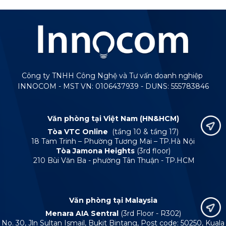
Công ty TNHH Công Nghệ và Tư vấn doanh nghiệp
INNOCOM - MST VN: 0106437939 - DUNS: 555783846
Văn phòng tại Việt Nam (HN&HCM)
Tòa VTC Online
(tầng 10 & tầng 17)
18 Tam Trinh – Phường Tương Mai – TP.Hà Nội
Tòa Jamona Heights
(3rd floor)
210 Bùi Văn Ba - phường Tân Thuận - TP.HCM
Văn phòng tại Malaysia
Menara AIA Sentral
(3rd Floor - R302)
No. 30, Jln Sultan Ismail, Bukit Bintang, Post code: 50250, Kuala