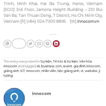
Trinh, Minh Khai, Hai Ba Trung, Hanoi, Vietnam
[SGO] 3rd Floor, Jamona Height Building – 210 Bui
Van Ba, Tan Thuan Dong, 7 District, Ho Chi Minh City,
Vietnam
[P] (+84) 024 7300 8895 [W]
innocom.vn
This entry was posted in
Sự kiện
,
Tin tức & Sự kiện
,
Văn hóa
Innocom
and tagged
AI
,
business
,
crm
,
event
,
gia đình innocom
,
giáng sinh
,
ICT
,
innocom
,
nhân viên
,
tiệc giáng sinh
,
vt
,
website
,
ý
tưởng
.
innocom