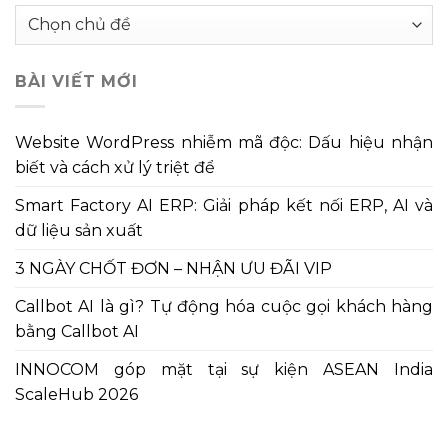
Chuyên
mục
bài
BÀI VIẾT MỚI
viết
Website WordPress nhiễm mã độc: Dấu hiệu nhận
biết và cách xử lý triệt để
Smart Factory AI ERP: Giải pháp kết nối ERP, AI và
dữ liệu sản xuất
3 NGÀY CHỐT ĐƠN – NHẬN ƯU ĐÃI VIP
Callbot AI là gì? Tự động hóa cuộc gọi khách hàng
bằng Callbot AI
INNOCOM góp mặt tại sự kiện ASEAN India
ScaleHub 2026