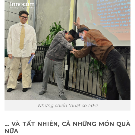
Những chiến thuật có 1-0-2
… VÀ TẤT NHIÊN, CẢ NHỮNG MÓN QUÀ
NỮA