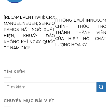
[RECAP EVENT 19/11]: CR7;
[THÔNG BÁO] INNOCOM
MANUEL NEUER; SERGIO
CHÍNH THỨC TRỞ
RAMOS BẤT NGỜ XUẤT
THÀNH THÀNH VIÊN
HIỆN, KHUẤY ĐẢO
CỦA HIỆP HỘI CHẤT
KHÔNG KHÍ NGÀY QUỐC
LƯỢNG HOA KỲ
TẾ NAM GIỚI!
TÌM KIẾM
CHUYÊN MỤC BÀI VIẾT