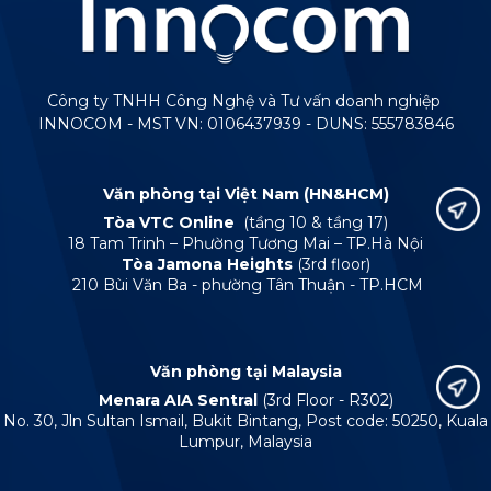
Công ty TNHH Công Nghệ và Tư vấn doanh nghiệp
INNOCOM - MST VN: 0106437939 - DUNS: 555783846
Văn phòng tại Việt Nam (HN&HCM)
Tòa VTC Online
(tầng 10 & tầng 17)
18 Tam Trinh – Phường Tương Mai – TP.Hà Nội
Tòa Jamona Heights
(3rd floor)
210 Bùi Văn Ba - phường Tân Thuận - TP.HCM
Văn phòng tại Malaysia
Menara AIA Sentral
(3rd Floor - R302)
No. 30, Jln Sultan Ismail, Bukit Bintang, Post code: 50250, Kuala
Lumpur, Malaysia