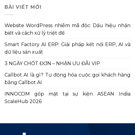
bài
BÀI VIẾT MỚI
viết
Website WordPress nhiễm mã độc: Dấu hiệu nhận
biết và cách xử lý triệt để
Smart Factory AI ERP: Giải pháp kết nối ERP, AI và
dữ liệu sản xuất
3 NGÀY CHỐT ĐƠN – NHẬN ƯU ĐÃI VIP
Callbot AI là gì? Tự động hóa cuộc gọi khách hàng
bằng Callbot AI
INNOCOM góp mặt tại sự kiện ASEAN India
ScaleHub 2026