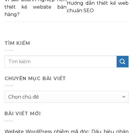
Hướng dẫn thiết kế web
thiết kế website bán
chuẩn SEO
hàng?
TÌM KIẾM
CHUYÊN MỤC BÀI VIẾT
Chuyên
mục
bài
BÀI VIẾT MỚI
viết
Website WordPress nhiễm mã độc: Dấu hiệu nhận