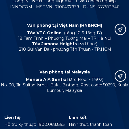
Công ty TNHH Công Nghệ và Tư vấn doanh nghiệp
INNOCOM - MST VN: 0106437939 - DUNS: 555783846
Văn phòng tại Việt Nam (HN&HCM)
Tòa VTC Online
(tầng 10 & tầng 17)
18 Tam Trinh – Phường Tương Mai – TP.Hà Nội
Tòa Jamona Heights
(3rd floor)
210 Bùi Văn Ba - phường Tân Thuận - TP.HCM
Văn phòng tại Malaysia
Menara AIA Sentral
(3rd Floor - R302)
No. 30, Jln Sultan Ismail, Bukit Bintang, Post code: 50250, Kuala
Lumpur, Malaysia
Liên hệ
Liên kết
Hỗ trợ kỹ thuật: 1900.068.895
Hình thức thanh toán