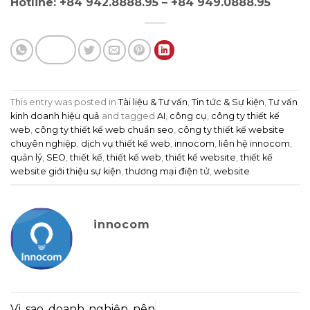
Hotline: +84 942.8888.95 – +84 949.0888.95
This entry was posted in
Tài liệu & Tư vấn
,
Tin tức & Sự kiện
,
Tư vấn
kinh doanh hiệu quả
and tagged
AI
,
công cụ
,
công ty thiết kế
web
,
công ty thiết kế web chuẩn seo
,
công ty thiết kế website
chuyên nghiệp
,
dịch vụ thiết kế web
,
innocom
,
liên hệ innocom
,
quản lý
,
SEO
,
thiết kế
,
thiết kế web
,
thiết kế website
,
thiết kế
website giới thiệu sự kiện
,
thương mại điện tử
,
website
.
innocom
Vì sao doanh nghiệp nên