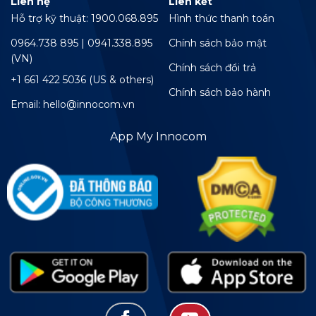
Liên hệ
Liên kết
Hỗ trợ kỹ thuật: 1900.068.895
Hình thức thanh toán
0964.738 895 | 0941.338.895
Chính sách bảo mật
(VN)
Chính sách đổi trả
+1 661 422 5036 (US & others)
Chính sách bảo hành
Email: hello@innocom.vn
App My Innocom