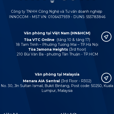
Công ty TNHH Công Nghệ và Tư vấn doanh nghiệp
INNOCOM - MST VN: 0106437939 - DUNS: 555783846
Văn phòng tại Việt Nam (HN&HCM)
Tòa VTC Online
(tầng 10 & tầng 17)
18 Tam Trinh – Phường Tương Mai – TP.Hà Nội
Tòa Jamona Heights
(3rd floor)
210 Bùi Văn Ba - phường Tân Thuận - TP.HCM
Văn phòng tại Malaysia
Menara AIA Sentral
(3rd Floor - R302)
No. 30, Jln Sultan Ismail, Bukit Bintang, Post code: 50250, Kuala
Lumpur, Malaysia