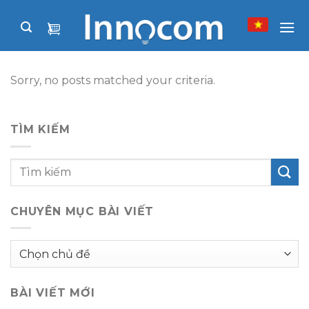
Skip
to
content
Sorry, no posts matched your criteria.
TÌM KIẾM
CHUYÊN MỤC BÀI VIẾT
Chuyên
mục
bài
BÀI VIẾT MỚI
viết