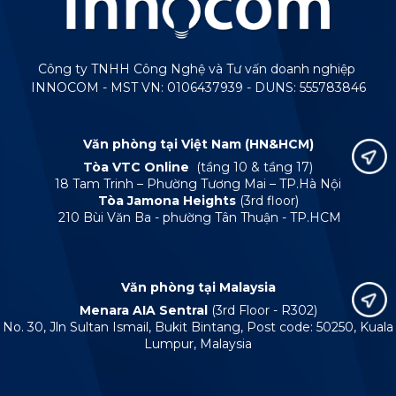
Công ty TNHH Công Nghệ và Tư vấn doanh nghiệp
INNOCOM - MST VN: 0106437939 - DUNS: 555783846
Văn phòng tại Việt Nam (HN&HCM)
Tòa VTC Online
(tầng 10 & tầng 17)
18 Tam Trinh – Phường Tương Mai – TP.Hà Nội
Tòa Jamona Heights
(3rd floor)
210 Bùi Văn Ba - phường Tân Thuận - TP.HCM
Văn phòng tại Malaysia
Menara AIA Sentral
(3rd Floor - R302)
No. 30, Jln Sultan Ismail, Bukit Bintang, Post code: 50250, Kuala
Lumpur, Malaysia