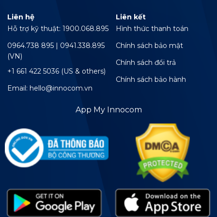
Liên hệ
Liên kết
Hỗ trợ kỹ thuật: 1900.068.895
Hình thức thanh toán
0964.738 895 | 0941.338.895
Chính sách bảo mật
(VN)
Chính sách đổi trả
+1 661 422 5036 (US & others)
Chính sách bảo hành
Email: hello@innocom.vn
App My Innocom