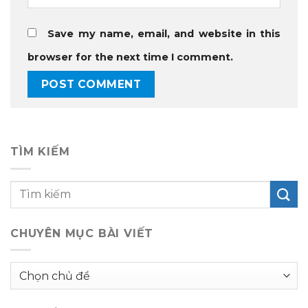
Save my name, email, and website in this
browser for the next time I comment.
TÌM KIẾM
CHUYÊN MỤC BÀI VIẾT
Chuyên
mục
bài