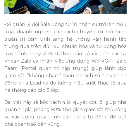
Để quản lý đội Sale đông từ 10 nhân sự trở lên hiệu
quả, doanh nghiệp cần dịch chuyển từ mô hình
quản trị cảm tính sang hệ thống vận hành tập
trung dựa trên dữ liệu chuẩn hóa và tự động hóa
quy trình. Thay vì để dữ liệu nằm rải rác trên các tài
khoản Zalo cá nhân, việc ứng dụng WorkGPT Zalo
Team (Portal quản trị tập trung) giúp lãnh đạo
giám sát “không chạm” toàn bộ lịch sử tư vấn, tự
động chia Lead và đo lường hiệu suất thực tế qua
hệ thống báo cáo 5 lớp.
Bài viết này sẽ bóc tách 4 bí quyết cốt lõi giúp nhà
quản trị giải phóng 90% thời gian giám sát thủ công
và xây dựng quy trình bán hàng tự động để bứt
phá doanh số bền vững.