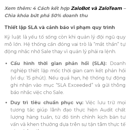
Xem thêm: 4 Cách kết hợp
ZaloBot và ZaloTeam
–
Chìa khóa bứt phá 50% doanh thu
Thiết lập SLA và cảnh báo vi phạm quy trình
Kỷ luật là yếu tố sống còn khi quản lý đội ngũ quy
mô lớn. Hệ thống cần đóng vai trò là “mắt thần” tự
động nhắc nhở Sale thay vì quản lý phải ra lệnh.
Cấu hình thời gian phản hồi (SLA):
Doanh
nghiệp thiết lập mốc thời gian cam kết phản hồi
(ví dụ: 15 phút). Nếu quá hạn, hệ thống tự động
ghi nhận vào mục “SLA Exceeded” và gửi thông
báo nhắc việc cho Sale.
Duy trì tiêu chuẩn phục vụ:
Việc lưu trữ mọi
tương tác giúp lãnh đạo thực hiện Audit chất
lượng hàng tuần, từ đó tinh chỉnh kịch bản tư
vấn và khen thưởng dựa trên sự tận tâm thực tế