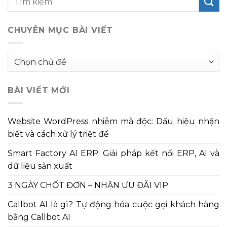
CHUYÊN MỤC BÀI VIẾT
Chuyên
mục
bài
BÀI VIẾT MỚI
viết
Website WordPress nhiễm mã độc: Dấu hiệu nhận
biết và cách xử lý triệt để
Smart Factory AI ERP: Giải pháp kết nối ERP, AI và
dữ liệu sản xuất
3 NGÀY CHỐT ĐƠN – NHẬN ƯU ĐÃI VIP
Callbot AI là gì? Tự động hóa cuộc gọi khách hàng
bằng Callbot AI