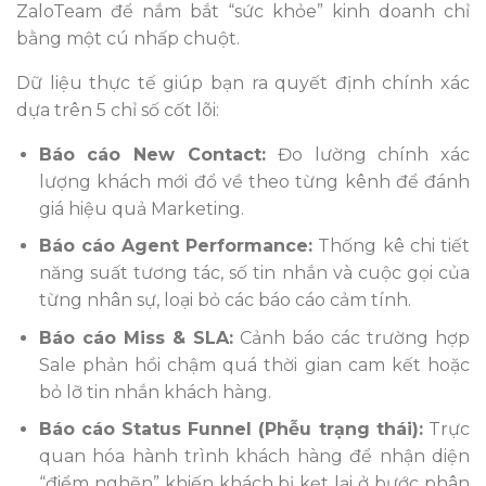
ZaloTeam để nắm bắt “sức khỏe” kinh doanh chỉ
bằng một cú nhấp chuột.
Dữ liệu thực tế giúp bạn ra quyết định chính xác
dựa trên 5 chỉ số cốt lõi:
Báo cáo New Contact:
Đo lường chính xác
lượng khách mới đổ về theo từng kênh để đánh
giá hiệu quả Marketing.
Báo cáo Agent Performance:
Thống kê chi tiết
năng suất tương tác, số tin nhắn và cuộc gọi của
từng nhân sự, loại bỏ các báo cáo cảm tính.
Báo cáo Miss & SLA:
Cảnh báo các trường hợp
Sale phản hồi chậm quá thời gian cam kết hoặc
bỏ lỡ tin nhắn khách hàng.
Báo cáo Status Funnel (Phễu trạng thái):
Trực
quan hóa hành trình khách hàng để nhận diện
“điểm nghẽn” khiến khách bị kẹt lại ở bước phân