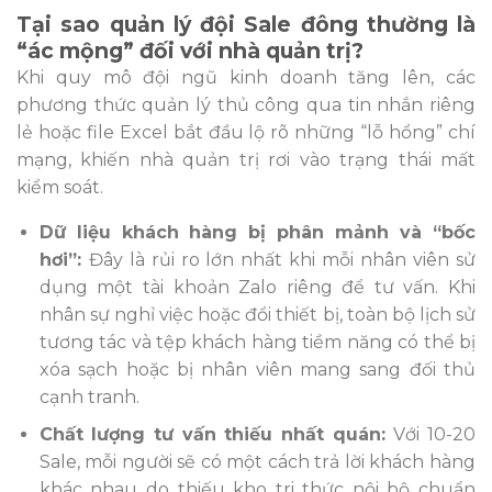
Tại sao quản lý đội Sale đông thường là
“ác mộng” đối với nhà quản trị?
Khi quy mô đội ngũ kinh doanh tăng lên, các
phương thức quản lý thủ công qua tin nhắn riêng
lẻ hoặc file Excel bắt đầu lộ rõ những “lỗ hổng” chí
mạng, khiến nhà quản trị rơi vào trạng thái mất
kiểm soát.
Dữ liệu khách hàng bị phân mảnh và “bốc
hơi”:
Đây là rủi ro lớn nhất khi mỗi nhân viên sử
dụng một tài khoản Zalo riêng để tư vấn. Khi
nhân sự nghỉ việc hoặc đổi thiết bị, toàn bộ lịch sử
tương tác và tệp khách hàng tiềm năng có thể bị
xóa sạch hoặc bị nhân viên mang sang đối thủ
cạnh tranh.
Chất lượng tư vấn thiếu nhất quán:
Với 10-20
Sale, mỗi người sẽ có một cách trả lời khách hàng
khác nhau do thiếu kho tri thức nội bộ chuẩn