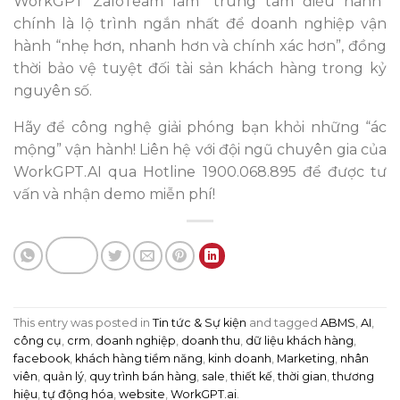
WorkGPT ZaloTeam làm “trung tâm điều hành”
chính là lộ trình ngắn nhất để doanh nghiệp vận
hành “nhẹ hơn, nhanh hơn và chính xác hơn”, đồng
thời bảo vệ tuyệt đối tài sản khách hàng trong kỷ
nguyên số.
Hãy để công nghệ giải phóng bạn khỏi những “ác
mộng” vận hành! Liên hệ với đội ngũ chuyên gia của
WorkGPT.AI qua Hotline 1900.068.895 để được tư
vấn và nhận demo miễn phí!
This entry was posted in
Tin tức & Sự kiện
and tagged
ABMS
,
AI
,
công cụ
,
crm
,
doanh nghiệp
,
doanh thu
,
dữ liệu khách hàng
,
facebook
,
khách hàng tiềm năng
,
kinh doanh
,
Marketing
,
nhân
viên
,
quản lý
,
quy trình bán hàng
,
sale
,
thiết kế
,
thời gian
,
thương
hiệu
,
tự động hóa
,
website
,
WorkGPT.ai
.