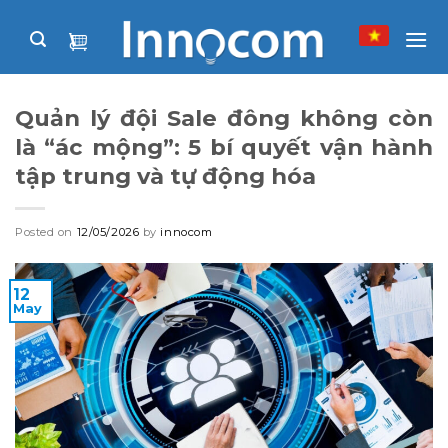
Skip
to
content
Quản lý đội Sale đông không còn
là “ác mộng”: 5 bí quyết vận hành
tập trung và tự động hóa
Posted on
12/05/2026
by
innocom
12
May