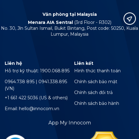
Văn phòng tại Malaysia
Menara AIA Sentral
(3rd Floor - R302)
No. 30, Jln Sultan Ismail, Bukit Bintang, Post code: 50250, Kuala
Lumpur, Malaysia
Liên hệ
Liên kết
Hỗ trợ kỹ thuật: 1900.068.895
Hình thức thanh toán
0964.738 895 | 0941.338.895
Chính sách bảo mật
(VN)
Chính sách đổi trả
+1 661 422 5036 (US & others)
Chính sách bảo hành
Email: hello@innocom.vn
App My Innocom