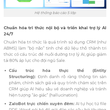
Hệ thống báo cáo 5 lớp
Chuẩn hóa tri thức nội bộ và triển khai trợ lý AI
24/7
Chuẩn hóa tri thức là quá trình sử dụng CRM (như
ABMS) làm “bộ não” tinh chế dữ liệu thô thành tri
thức có cấu trúc để nuôi dưỡng trợ lý AI, giúp giảm
tải 80% áp lực cho đội ngũ Sale.
Cấu trúc hóa thực thể (Entity
Structuring):
Định danh rõ ràng thông tin sản
phẩm, chính sách giá và quy trình chăm sóc trên
CRM giúp AI hiểu sâu về doanh nghiệp và tránh
hiện tượng “ảo giác” (hallucination).
ZaloBot trực chiến xuyên đêm:
AI tự học từ file
PDF, Word nội bộ để giải đáp các câu hỏi thường