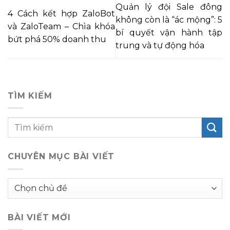
Quản lý đội Sale đông
4 Cách kết hợp ZaloBot
không còn là “ác mộng”: 5
và ZaloTeam – Chìa khóa
bí quyết vận hành tập
bứt phá 50% doanh thu
trung và tự động hóa
TÌM KIẾM
CHUYÊN MỤC BÀI VIẾT
Chuyên
mục
bài
BÀI VIẾT MỚI
viết