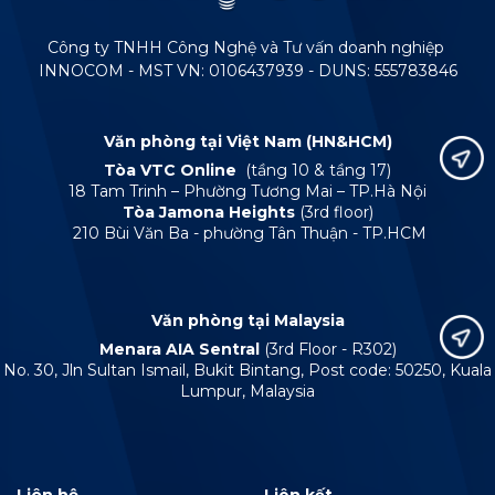
Công ty TNHH Công Nghệ và Tư vấn doanh nghiệp
INNOCOM - MST VN: 0106437939 - DUNS: 555783846
Văn phòng tại Việt Nam (HN&HCM)
Tòa VTC Online
(tầng 10 & tầng 17)
18 Tam Trinh – Phường Tương Mai – TP.Hà Nội
Tòa Jamona Heights
(3rd floor)
210 Bùi Văn Ba - phường Tân Thuận - TP.HCM
Văn phòng tại Malaysia
Menara AIA Sentral
(3rd Floor - R302)
No. 30, Jln Sultan Ismail, Bukit Bintang, Post code: 50250, Kuala
Lumpur, Malaysia