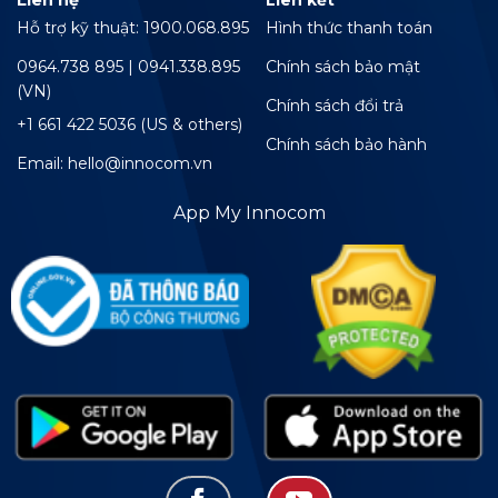
Liên hệ
Liên kết
Hỗ trợ kỹ thuật: 1900.068.895
Hình thức thanh toán
0964.738 895 | 0941.338.895
Chính sách bảo mật
(VN)
Chính sách đổi trả
+1 661 422 5036 (US & others)
Chính sách bảo hành
Email: hello@innocom.vn
App My Innocom