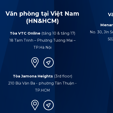
Văn phòng tại Việt Nam
V
(HN&HCM)
Menar
No. 30, Jln S
Tòa VTC Online
(tầng 10 & tầng 17)
50
18 Tam Trinh – Phường Tương Mai –
TP.Hà Nội
Tòa Jamona Heights
(3rd floor)
210 Bùi Văn Ba - phường Tân Thuận -
TP.HCM