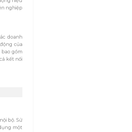
 động hiệu
yên nghiệp
các doanh
ự động của
ó bao gồm
cả kết nối
nội bộ. Sử
 dụng một