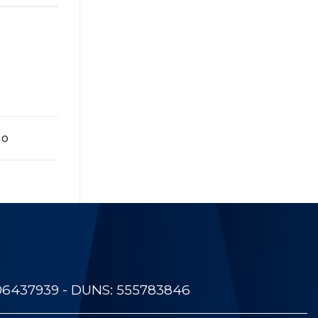
go
06437939 - DUNS: 555783846