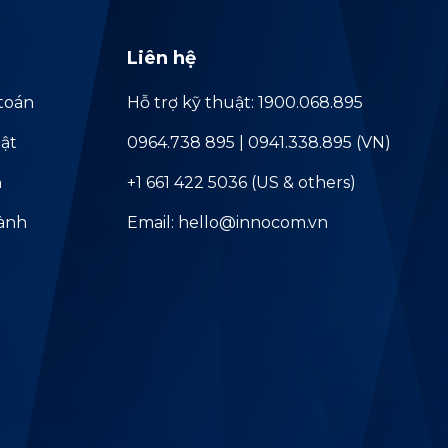
Liên hệ
toán
Hỗ trợ kỹ thuật: 1900.068.895
ật
0964.738 895 | 0941.338.895 (VN)
ả
+1 661 422 5036 (US & others)
hành
Email: hello@innocom.vn