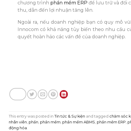
chương trình
phần mềm ERP
để lưu trữ và đối
thu, dẫn đến lợi nhuận tăng lên.
Ngoài ra, nếu doanh nghiệp bạn có quy mô v
Innocom có khả năng tùy biến theo nhu cầu của
quyết hoàn hảo các vấn đề của doanh nghiệp.
This entry was posted in
Tin tức & Sự kiện
and tagged
chăm sóc 
nhân viên
,
phần
,
phần mềm
,
phần mềm ABMS
,
phần mềm ERP
,
p
động hóa
.