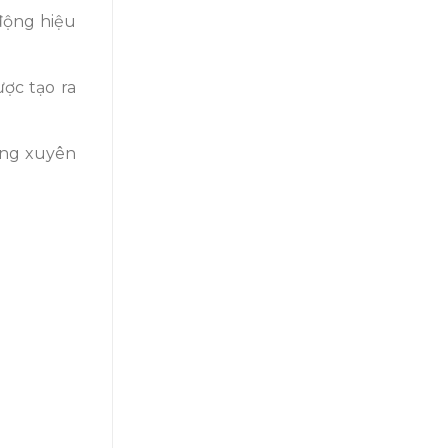
động hiệu
ược tạo ra
ường xuyên