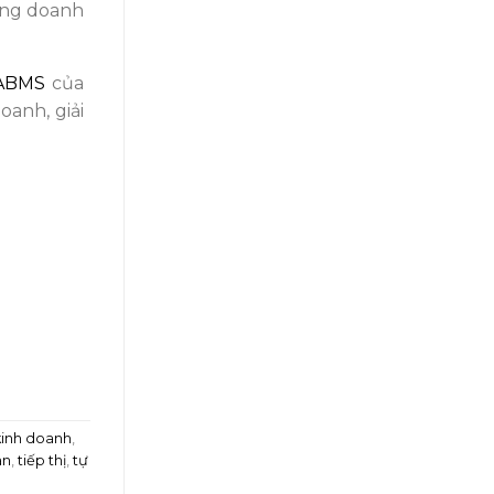
tăng doanh
ABMS
của
anh, giải
kinh doanh
,
an
,
tiếp thị
,
tự