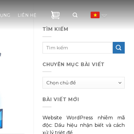
DỤNG
LIÊN HỆ
TÌM KIẾM
CHUYÊN MỤC BÀI VIẾT
Chuyên
mục
bài
BÀI VIẾT MỚI
viết
Website WordPress nhiễm mã
độc: Dấu hiệu nhận biết và cách
xử lý triệt để