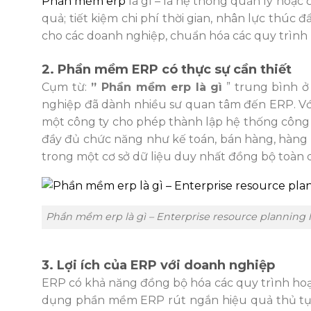
Phần mềm erp
là gì – là hệ thống quản lý hoặ
quả; tiết kiệm chi phí thời gian, nhân lực thúc
cho các doanh nghiệp, chuẩn hóa các quy trình
2. Phần mềm ERP có thực sự cần thiết
Cụm từ:
” Phần mềm erp là gì
” trung bình ở
nghiệp đã dành nhiều sư quan tâm đến ERP. Với
một công ty cho phép thành lập hệ thống công 
đầy đủ chức năng như kế toán, bán hàng, hàng t
trong một cơ sở dữ liệu duy nhất đồng bộ toàn 
Phần mềm erp là gì – Enterprise resource planning l
3. Lợi ích của ERP với doanh nghiệp
ERP có khả năng đồng bộ hóa các quy trình hoạt 
dụng phần mềm ERP rút ngắn hiệu quả thủ tục,