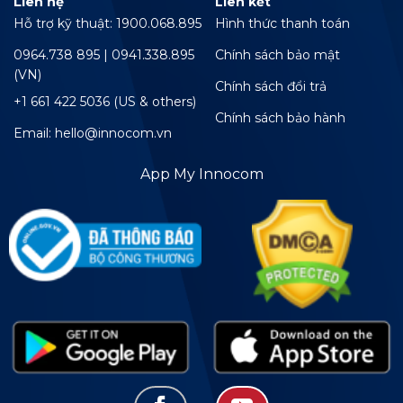
Liên hệ
Liên kết
Hỗ trợ kỹ thuật: 1900.068.895
Hình thức thanh toán
0964.738 895 | 0941.338.895
Chính sách bảo mật
(VN)
Chính sách đổi trả
+1 661 422 5036 (US & others)
Chính sách bảo hành
Email: hello@innocom.vn
App My Innocom