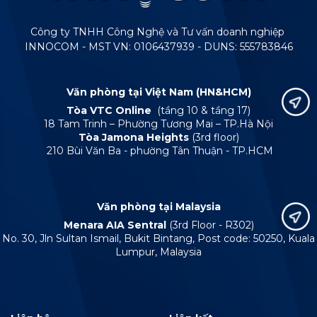
Công ty TNHH Công Nghệ và Tư vấn doanh nghiệp
INNOCOM - MST VN: 0106437939 - DUNS: 555783846
Văn phòng tại Việt Nam (HN&HCM)
Tòa VTC Online
(tầng 10 & tầng 17)
18 Tam Trinh – Phường Tương Mai – TP.Hà Nội
Tòa Jamona Heights
(3rd floor)
210 Bùi Văn Ba - phường Tân Thuận - TP.HCM
Văn phòng tại Malaysia
Menara AIA Sentral
(3rd Floor - R302)
No. 30, Jln Sultan Ismail, Bukit Bintang, Post code: 50250, Kuala
Lumpur, Malaysia