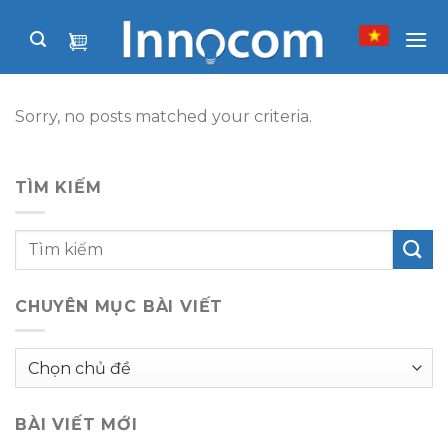
Skip
to
content
Sorry, no posts matched your criteria.
TÌM KIẾM
CHUYÊN MỤC BÀI VIẾT
Chuyên
mục
bài
BÀI VIẾT MỚI
viết