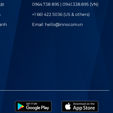
ật
0964.738 895 | 0941.338.895 (VN)
ả
+1 661 422 5036 (US & others)
hành
Email: hello@innocom.vn