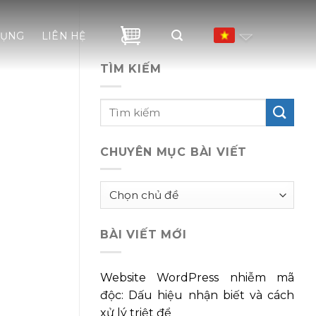
DỤNG
LIÊN HỆ
TÌM KIẾM
CHUYÊN MỤC BÀI VIẾT
Chuyên
mục
bài
BÀI VIẾT MỚI
viết
Website WordPress nhiễm mã
độc: Dấu hiệu nhận biết và cách
xử lý triệt để