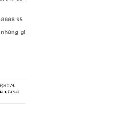
 8888 95
n những gì
gged
AI
,
gian
,
tư vấn