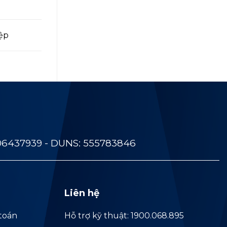
iệp
06437939 - DUNS: 555783846
Liên hệ
toán
Hỗ trợ kỹ thuật: 1900.068.895