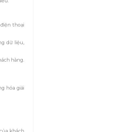
iều.
điện thoại
g dữ liệu,
hách hàng.
g hóa giải
 của khách