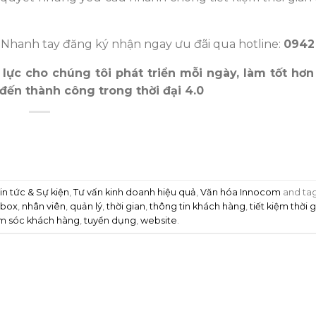
 Nhanh tay đăng ký nhận ngay ưu đãi qua hotline:
0942
lực cho chúng tôi phát triển mỗi ngày, làm tốt hơ
 đến thành công trong thời đại 4.0
in tức & Sự kiện
,
Tư vấn kinh doanh hiệu quả
,
Văn hóa Innocom
and ta
tbox
,
nhân viên
,
quản lý
,
thời gian
,
thông tin khách hàng
,
tiết kiệm thời 
m sóc khách hàng
,
tuyển dụng
,
website
.