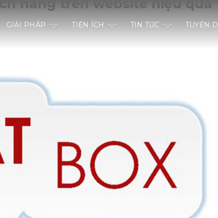
ch hàng trên website hiệu quả
GIẢI PHÁP
TIỆN ÍCH
TIN TỨC
TUYỂN 