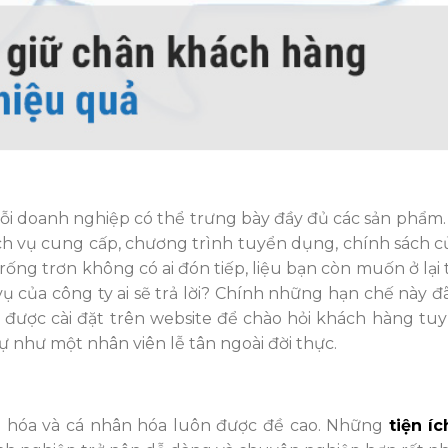
i doanh nghiệp có thể trưng bày đầy đủ các sản phẩm.
ch vụ cung cấp, chương trình tuyển dụng, chính sách củ
ống trơn không có ai đón tiếp, liệu bạn còn muốn ở lại 
ụ của công ty ai sẽ trả lời? Chính những hạn chế này đ
 được cài đặt trên website để chào hỏi khách hàng tuy
 như một nhân viên lễ tân ngoài đời thực.
ng hóa và cá nhân hóa luôn được đề cao. Những
tiện í