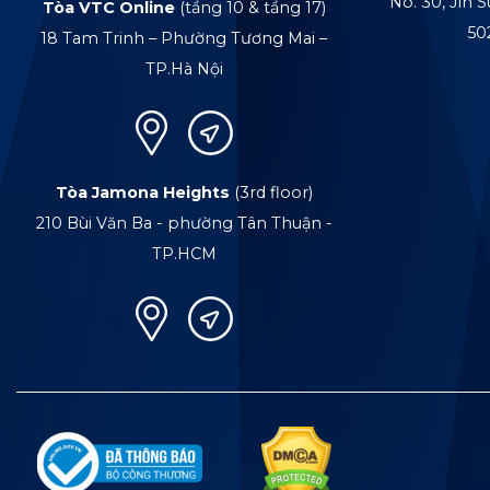
No. 30, Jln S
Tòa VTC Online
(tầng 10 & tầng 17)
50
18 Tam Trinh – Phường Tương Mai –
TP.Hà Nội
Tòa Jamona Heights
(3rd floor)
210 Bùi Văn Ba - phường Tân Thuận -
TP.HCM