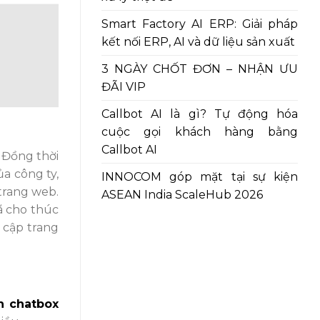
Smart Factory AI ERP: Giải pháp
kết nối ERP, AI và dữ liệu sản xuất
3 NGÀY CHỐT ĐƠN – NHẬN ƯU
ĐÃI VIP
Callbot AI là gì? Tự động hóa
cuộc gọi khách hàng bằng
Callbot AI
 Đồng thời
a công ty,
INNOCOM góp mặt tại sự kiện
trang web.
ASEAN India ScaleHub 2026
ã cho thúc
 cập trang
ch chatbox