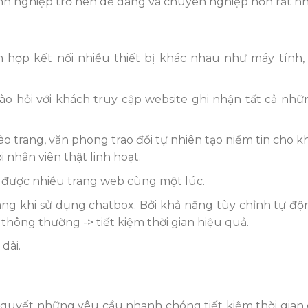
anh nghiệp trở nên dễ dàng và chuyên nghiệp hơn rất nh
 hợp kết nối nhiều thiết bị khác nhau như máy tính, 
o hỏi với khách truy cập website ghi nhận tất cả nhữn
o trang, văn phong trao đổi tự nhiên tạo niềm tin cho k
 nhân viên thật linh hoạt.
ý được nhiều trang web cùng một lúc.
ng khi sử dụng chatbox. Bởi khả năng tùy chỉnh tự độn
hông thường -> tiết kiệm thời gian hiệu quả.
dài.
i quyết những yêu cầu nhanh chóng tiết kiệm thời gian