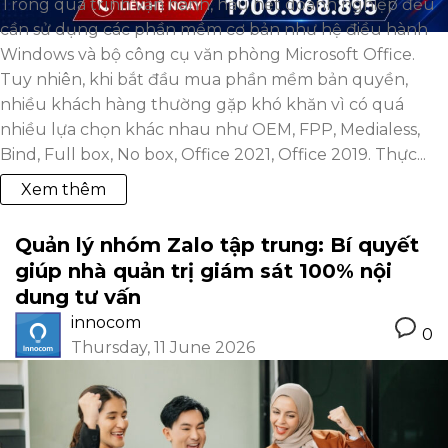
Trong quá trình vận hành, hầu hết doanh nghiệp đều
cần sử dụng các phần mềm cơ bản như hệ điều hành
Windows và bộ công cụ văn phòng Microsoft Office.
Tuy nhiên, khi bắt đầu mua phần mềm bản quyền,
nhiều khách hàng thường gặp khó khăn vì có quá
nhiều lựa chọn khác nhau như OEM, FPP, Medialess,
Bind, Full box, No box, Office 2021, Office 2019. Thực...
Xem thêm
Quản lý nhóm Zalo tập trung: Bí quyết
giúp nhà quản trị giám sát 100% nội
dung tư vấn
innocom
0
Thursday, 11 June 2026