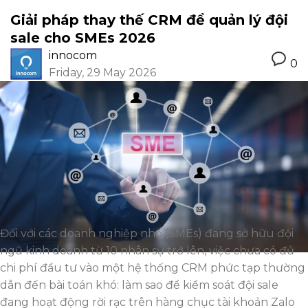
Giải pháp thay thế CRM để quản lý đội
sale cho SMEs 2026
innocom
0
Friday, 29 May 2026
Đối với các doanh nghiệp nhỏ (SMEs) đang sở hữu đội
ngũ kinh doanh từ 10 nhân sự trở lên, việc chưa có đủ
chi phí đầu tư vào một hệ thống CRM phức tạp thường
dẫn đến bài toán khó: làm sao để kiểm soát đội sale
đang hoạt động rời rạc trên hàng chục tài khoản Zalo