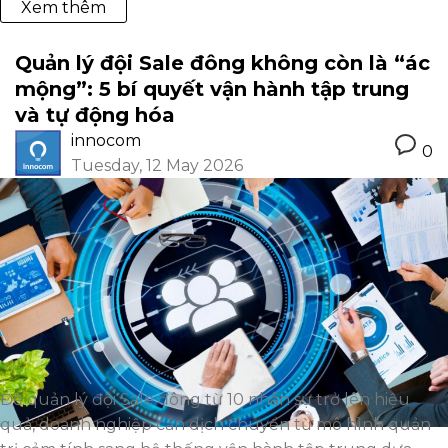
Xem thêm
Quản lý đội Sale đông không còn là “ác
mộng”: 5 bí quyết vận hành tập trung
và tự động hóa
innocom
0
Tuesday, 12 May 2026
Để quản lý đội Sale đông từ 10 nhân sự trở lên hiệu
quả, doanh nghiệp cần dịch chuyển từ mô hình quản