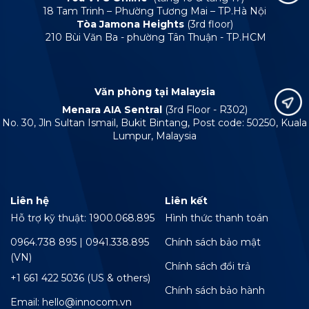
18 Tam Trinh – Phường Tương Mai – TP.Hà Nội
Tòa Jamona Heights
(3rd floor)
210 Bùi Văn Ba - phường Tân Thuận - TP.HCM
Văn phòng tại Malaysia
Menara AIA Sentral
(3rd Floor - R302)
No. 30, Jln Sultan Ismail, Bukit Bintang, Post code: 50250, Kuala
Lumpur, Malaysia
Liên hệ
Liên kết
Hỗ trợ kỹ thuật: 1900.068.895
Hình thức thanh toán
0964.738 895 | 0941.338.895
Chính sách bảo mật
(VN)
Chính sách đổi trả
+1 661 422 5036 (US & others)
Chính sách bảo hành
Email: hello@innocom.vn