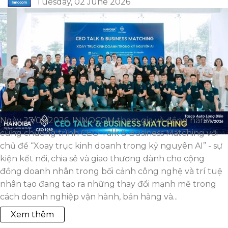
Tuesday, 02 June 2026
Ngày 27/05/2026, INNOCOM tham gia và đồng hành
cùng chương trình CEO Talk & Business Matching với
chủ đề “Xoay trục kinh doanh trong kỷ nguyên AI” - sự
kiện kết nối, chia sẻ và giao thương dành cho cộng
đồng doanh nhân trong bối cảnh công nghệ và trí tuệ
nhân tạo đang tạo ra những thay đổi mạnh mẽ trong
cách doanh nghiệp vận hành, bán hàng và...
Xem thêm