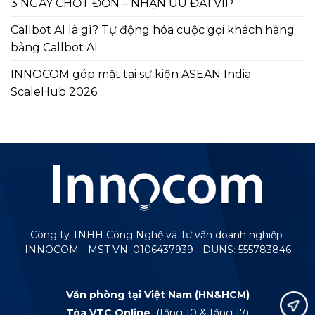
3 NGÀY CHỐT ĐƠN – NHẬN ƯU ĐÃI VIP
Callbot AI là gì? Tự động hóa cuộc gọi khách hàng
bằng Callbot AI
INNOCOM góp mặt tại sự kiện ASEAN India
ScaleHub 2026
Công ty TNHH Công Nghệ và Tư vấn doanh nghiệp
INNOCOM - MST VN: 0106437939 - DUNS: 555783846
Văn phòng tại Việt Nam (HN&HCM)
Tòa VTC Online
(tầng 10 & tầng 17)