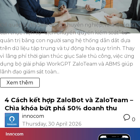
Để quản lý đội Sale đông chuyên nghiệp, nhà quản trị
cần thực hiện sự “dịch chuyển quyền kiểm soát” từ
quản trị bằng con người sang hệ thống dẫn dắt dựa
trên dữ liệu tập trung và tự động hóa quy trình. Thay
vì lãng phí thời gian thúc giục Sale thủ công, việc ứng
dụng bộ giải pháp WorkGPT ZaloTeam và ABMS giúp
lãnh đạo giám sát toàn...
Xem thêm
4 Cách kết hợp ZaloBot và ZaloTeam –
Chìa khóa bứt phá 50% doanh thu
innocom
0
Thursday, 30 April 2026