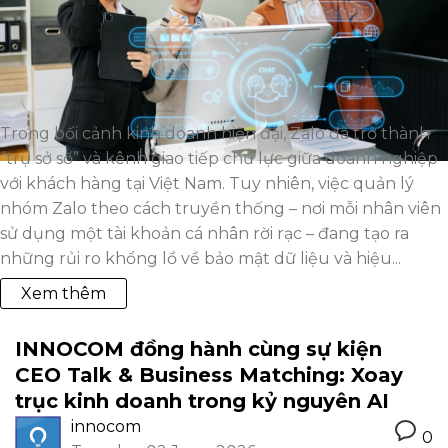
Trong bối cảnh kinh doanh hiện đại, Zalo đã trở thành
“trụ sở số” và kênh giao tiếp chủ lực giữa doanh nghiệp
với khách hàng tại Việt Nam. Tuy nhiên, việc quản lý
nhóm Zalo theo cách truyền thống – nơi mỗi nhân viên
sử dụng một tài khoản cá nhân rời rạc – đang tạo ra
những rủi ro khổng lồ về bảo mật dữ liệu và hiệu...
Xem thêm
INNOCOM đồng hành cùng sự kiện
CEO Talk & Business Matching: Xoay
trục kinh doanh trong kỷ nguyên AI
innocom
0