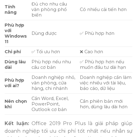
Đủ cho nhu cầu
Tính
văn phòng phổ
Có nhiều cải tiến hơn
năng
biến
Phù hợp
với
Dùng được
✅ Phù hợp hơn
Windows
11
Chi phí
✅ Tối ưu hơn
❌ Cao hơn
Dùng lâu
Phù hợp nếu nhu
✅ Phù hợp hơn nếu
dài
cầu cơ bản
muốn đầu tư dài hạn
Doanh nghiệp nhỏ,
Doanh nghiệp cần làm
Phù hợp
văn phòng, cửa
việc nhiều với tài liệu,
với ai?
hàng, chi nhánh
báo cáo, dữ liệu
Cần Word, Excel,
Nên chọn
Cần phiên bản mới
PowerPoint,
khi
hơn, dùng lâu dài hơn
Outlook cơ bản
Kết luận:
Office 2019 Pro Plus là giải pháp giúp
doanh nghiệp tối ưu chi phí tốt nhất nếu nhân sự