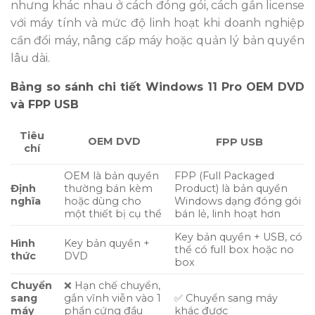
nhưng khác nhau ở cách đóng gói, cách gắn license
với máy tính và mức độ linh hoạt khi doanh nghiệp
cần đổi máy, nâng cấp máy hoặc quản lý bản quyền
lâu dài.
Bảng so sánh chi tiết Windows 11 Pro OEM DVD
và FPP USB
Tiêu
OEM DVD
FPP USB
chí
OEM là bản quyền
FPP (Full Packaged
Định
thường bán kèm
Product) là bản quyền
nghĩa
hoặc dùng cho
Windows dạng đóng gói
một thiết bị cụ thể
bán lẻ, linh hoạt hơn
Key bản quyền + USB, có
Hình
Key bản quyền +
thể có full box hoặc no
thức
DVD
box
Chuyển
❌ Hạn chế chuyển,
sang
gắn vĩnh viễn vào 1
✅ Chuyển sang máy
máy
phần cứng đầu
khác được