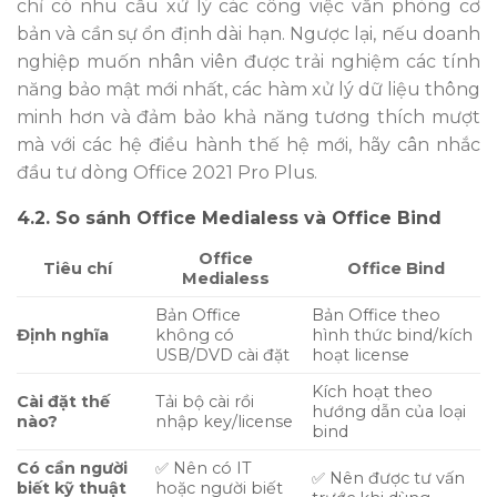
chỉ có nhu cầu xử lý các công việc văn phòng cơ
bản và cần sự ổn định dài hạn. Ngược lại, nếu doanh
nghiệp muốn nhân viên được trải nghiệm các tính
năng bảo mật mới nhất, các hàm xử lý dữ liệu thông
minh hơn và đảm bảo khả năng tương thích mượt
mà với các hệ điều hành thế hệ mới, hãy cân nhắc
đầu tư dòng Office 2021 Pro Plus.
4.2. So sánh Office Medialess và Office Bind
Office
Tiêu chí
Office Bind
Medialess
Bản Office
Bản Office theo
Định nghĩa
không có
hình thức bind/kích
USB/DVD cài đặt
hoạt license
Kích hoạt theo
Cài đặt thế
Tải bộ cài rồi
hướng dẫn của loại
nào?
nhập key/license
bind
Có cần người
✅ Nên có IT
✅ Nên được tư vấn
biết kỹ thuật
hoặc người biết