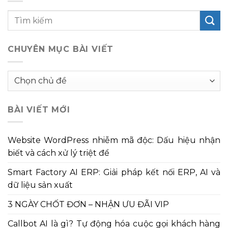
CHUYÊN MỤC BÀI VIẾT
Chuyên
mục
bài
BÀI VIẾT MỚI
viết
Website WordPress nhiễm mã độc: Dấu hiệu nhận
biết và cách xử lý triệt để
Smart Factory AI ERP: Giải pháp kết nối ERP, AI và
dữ liệu sản xuất
3 NGÀY CHỐT ĐƠN – NHẬN ƯU ĐÃI VIP
Callbot AI là gì? Tự động hóa cuộc gọi khách hàng