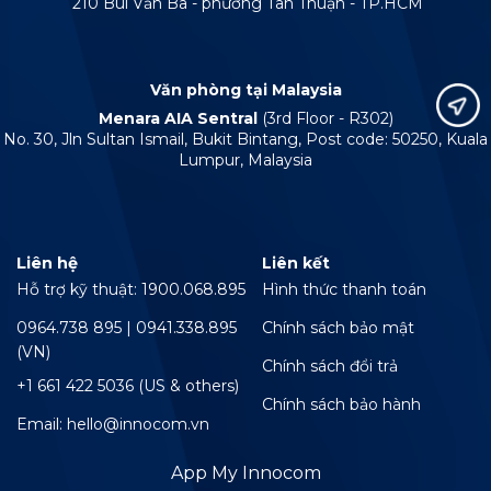
210 Bùi Văn Ba - phường Tân Thuận - TP.HCM
Văn phòng tại Malaysia
Menara AIA Sentral
(3rd Floor - R302)
No. 30, Jln Sultan Ismail, Bukit Bintang, Post code: 50250, Kuala
Lumpur, Malaysia
Liên hệ
Liên kết
Hỗ trợ kỹ thuật: 1900.068.895
Hình thức thanh toán
0964.738 895 | 0941.338.895
Chính sách bảo mật
(VN)
Chính sách đổi trả
+1 661 422 5036 (US & others)
Chính sách bảo hành
Email: hello@innocom.vn
App My Innocom