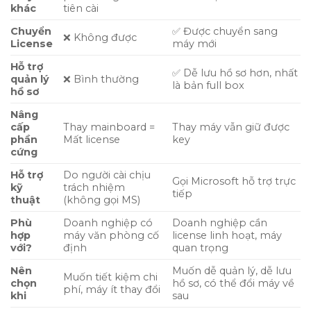
khác
tiên cài
Chuyển
✅ Được chuyển sang
❌ Không được
License
máy mới
Hỗ trợ
✅ Dễ lưu hồ sơ hơn, nhất
quản lý
❌ Bình thường
là bản full box
hồ sơ
Nâng
cấp
Thay mainboard =
Thay máy vẫn giữ được
phần
Mất license
key
cứng
Hỗ trợ
Do người cài chịu
Gọi Microsoft hỗ trợ trực
kỹ
trách nhiệm
tiếp
thuật
(không gọi MS)
Phù
Doanh nghiệp có
Doanh nghiệp cần
hợp
máy văn phòng cố
license linh hoạt, máy
với?
định
quan trọng
Nên
Muốn dễ quản lý, dễ lưu
Muốn tiết kiệm chi
chọn
hồ sơ, có thể đổi máy về
phí, máy ít thay đổi
khi
sau