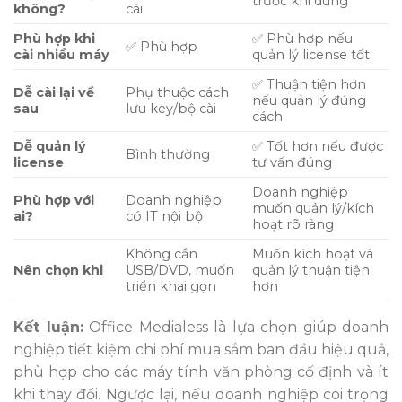
trước khi dùng
không?
cài
Phù hợp khi
✅ Phù hợp nếu
✅ Phù hợp
cài nhiều máy
quản lý license tốt
✅ Thuận tiện hơn
Dễ cài lại về
Phụ thuộc cách
nếu quản lý đúng
sau
lưu key/bộ cài
cách
Dễ quản lý
✅ Tốt hơn nếu được
Bình thường
license
tư vấn đúng
Doanh nghiệp
Phù hợp với
Doanh nghiệp
muốn quản lý/kích
ai?
có IT nội bộ
hoạt rõ ràng
Không cần
Muốn kích hoạt và
Nên chọn khi
USB/DVD, muốn
quản lý thuận tiện
triển khai gọn
hơn
Kết luận:
Office Medialess là lựa chọn giúp doanh
nghiệp tiết kiệm chi phí mua sắm ban đầu hiệu quả,
phù hợp cho các máy tính văn phòng cố định và ít
khi thay đổi. Ngược lại, nếu doanh nghiệp coi trọng