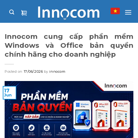
Skip
to
content
Innocom cung cấp phần mềm
Windows và Office bản quyền
chính hãng cho doanh nghiệp
Posted on
17/06/2026
by
innocom
17
Jun