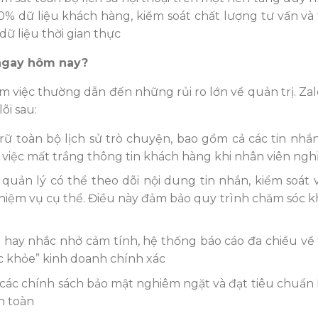
% dữ liệu khách hàng, kiểm soát chất lượng tư vấn và 
ữ liệu thời gian thực
ngay hôm nay?
àm việc thường dẫn đến những rủi ro lớn về quản trị. Za
õi sau:
ữ toàn bộ lịch sử trò chuyện, bao gồm cả các tin nhắn
việc mất trắng thông tin khách hàng khi nhân viên nghỉ
quản lý có thể theo dõi nội dung tin nhắn, kiểm soát 
hiệm vụ cụ thể. Điều này đảm bảo quy trình chăm sóc 
 hay nhắc nhở cảm tính, hệ thống báo cáo đa chiều về 
ức khỏe” kinh doanh chính xác
 các chính sách bảo mật nghiêm ngặt và đạt tiêu chuẩn 
n toàn