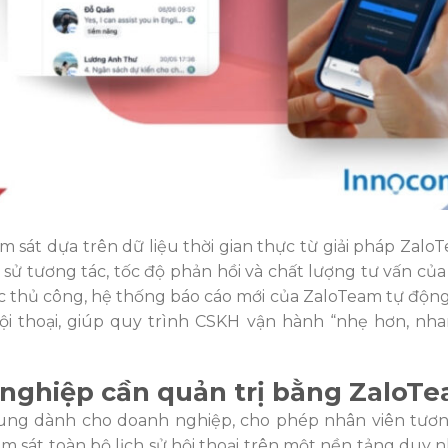
 sát dựa trên dữ liệu thời gian thực từ giải pháp ZaloT
 sử tương tác, tốc độ phản hồi và chất lượng tư vấn củ
ục thủ công, hệ thống báo cáo mới của ZaloTeam tự độn
ữ hội thoại, giúp quy trình CSKH vận hành “nhẹ hơn, nh
 nghiệp cần quản trị bằng ZaloT
trung dành cho doanh nghiệp, cho phép nhân viên tươn
m sát toàn bộ lịch sử hội thoại trên một nền tảng duy n