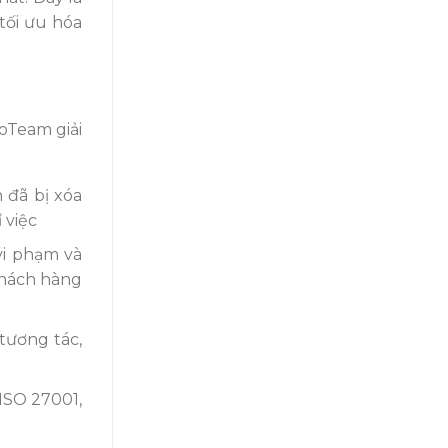
tối ưu hóa
loTeam giải
 đã bị xóa
 việc
vi phạm và
khách hàng
tương tác,
ISO 27001,