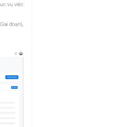
ục vụ việc
iai đoạn),