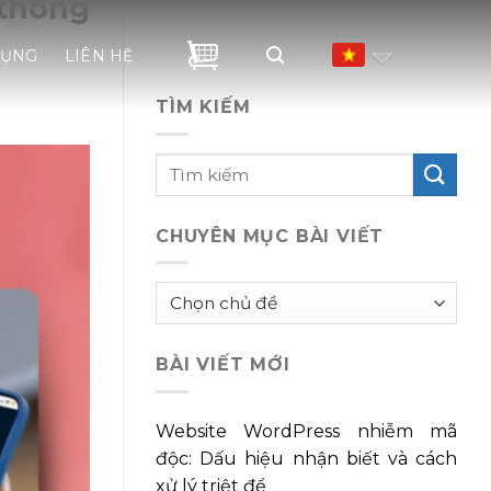
 thông
DỤNG
LIÊN HỆ
TÌM KIẾM
CHUYÊN MỤC BÀI VIẾT
Chuyên
mục
bài
BÀI VIẾT MỚI
viết
Website WordPress nhiễm mã
độc: Dấu hiệu nhận biết và cách
xử lý triệt để