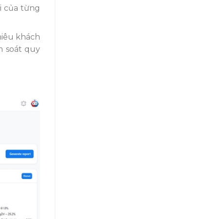
i của từng
hiêu khách
m soát quy