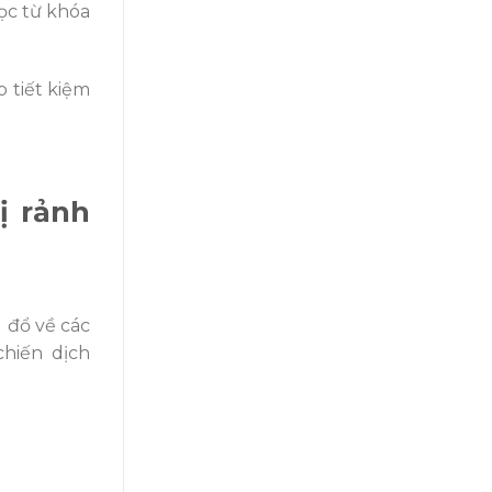
ọc từ khóa
 tiết kiệm
ị rảnh
 đổ về các
chiến dịch