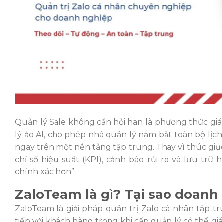
Quản lý Sale không cần hỏi han là phương thức giám
lý ảo AI, cho phép nhà quản lý nắm bắt toàn bộ lịch
ngay trên một nền tảng tập trung. Thay vì thúc gi
chỉ số hiệu suất (KPI), cảnh báo rủi ro và lưu tr
chính xác hơn”
ZaloTeam là gì? Tại sao doanh
ZaloTeam là giải pháp quản trị Zalo cá nhân tập 
tiếp với khách hàng trong khi cấp quản lý có thể giá