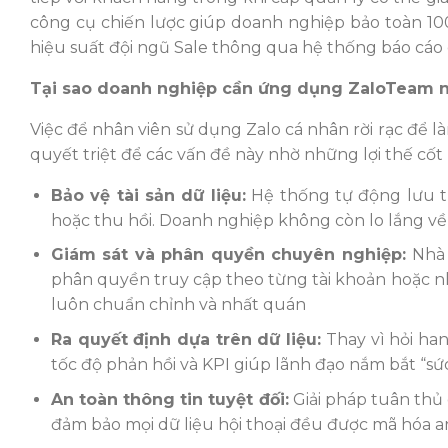
công cụ chiến lược giúp doanh nghiệp bảo toàn 100
hiệu suất đội ngũ Sale thông qua hệ thống báo cáo d
Tại sao doanh nghiệp cần ứng dụng ZaloTeam 
Việc để nhân viên sử dụng Zalo cá nhân rời rạc để l
quyết triệt để các vấn đề này nhờ những lợi thế cốt l
Bảo vệ tài sản dữ liệu:
Hệ thống tự động lưu tr
hoặc thu hồi. Doanh nghiệp không còn lo lắng về 
Giám sát và phân quyền chuyên nghiệp:
Nhà 
phân quyền truy cập theo từng tài khoản hoặc n
luôn chuẩn chỉnh và nhất quán
Ra quyết định dựa trên dữ liệu:
Thay vì hỏi han
tốc độ phản hồi và KPI giúp lãnh đạo nắm bắt “s
An toàn thông tin tuyệt đối:
Giải pháp tuân thủ
đảm bảo mọi dữ liệu hội thoại đều được mã hóa a