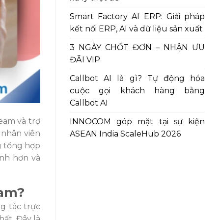
Smart Factory AI ERP: Giải pháp
kết nối ERP, AI và dữ liệu sản xuất
3 NGÀY CHỐT ĐƠN – NHẬN ƯU
ĐÃI VIP
Callbot AI là gì? Tự động hóa
cuộc gọi khách hàng bằng
Callbot AI
eam và trợ
INNOCOM góp mặt tại sự kiện
a nhân viên
ASEAN India ScaleHub 2026
g tổng hợp
anh hơn và
eam?
g tác trực
hất. Đây là