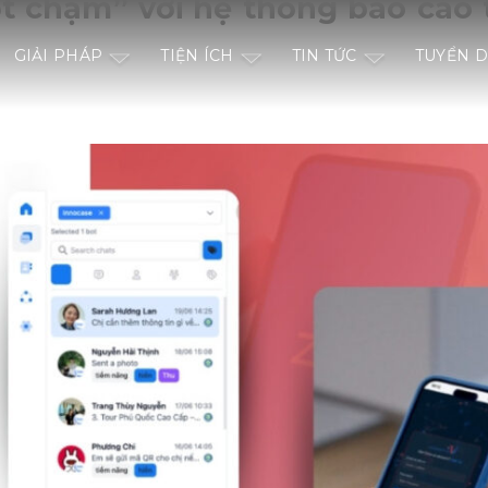
ột chạm” với hệ thống báo cáo
GIẢI PHÁP
TIỆN ÍCH
TIN TỨC
TUYỂN 