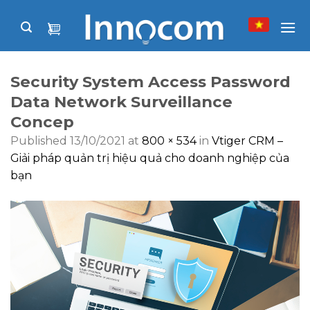
Skip
to
content
Security System Access Password
Data Network Surveillance
Concep
Published
13/10/2021
at
800 × 534
in
Vtiger CRM –
Giải pháp quản trị hiệu quả cho doanh nghiệp của
bạn