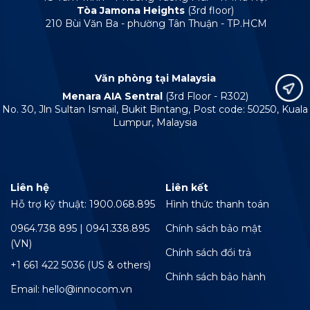
Tòa Jamona Heights
(3rd floor)
210 Bùi Văn Ba - phường Tân Thuận - TP.HCM
Văn phòng tại Malaysia
Menara AIA Sentral
(3rd Floor - R302)
No. 30, Jln Sultan Ismail, Bukit Bintang, Post code: 50250, Kuala
Lumpur, Malaysia
Liên hệ
Liên kết
Hỗ trợ kỹ thuật: 1900.068.895
Hình thức thanh toán
0964.738 895 | 0941.338.895
Chính sách bảo mật
(VN)
Chính sách đổi trả
+1 661 422 5036 (US & others)
Chính sách bảo hành
Email: hello@innocom.vn