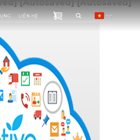
ved] [Autosaved] [Autosaved]
DỤNG
LIÊN HỆ