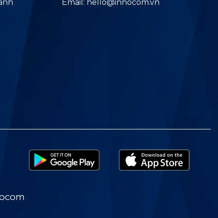
hành
Email: hello@innocom.vn
nocom