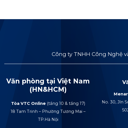
Công ty TNHH Công Nghệ và
Văn phòng tại Việt Nam
V
(HN&HCM)
Menar
No. 30, Jln S
Tòa VTC Online
(tầng 10 & tầng 17)
50
18 Tam Trinh – Phường Tương Mai –
TP.Hà Nội