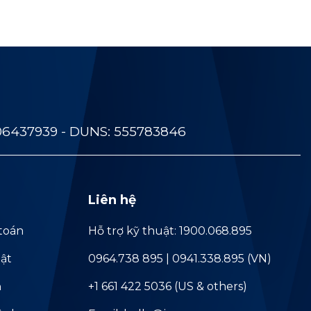
06437939 - DUNS: 555783846
Liên hệ
toán
Hỗ trợ kỹ thuật: 1900.068.895
ật
0964.738 895 | 0941.338.895 (VN)
ả
+1 661 422 5036 (US & others)