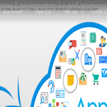
aved] [Autosaved].pptx [Autosa
i pháp quản trị hiệu quả cho doanh nghiệp của bạn
GIẢI PHÁP
TIỆN ÍCH
TIN TỨC
TUYỂN 