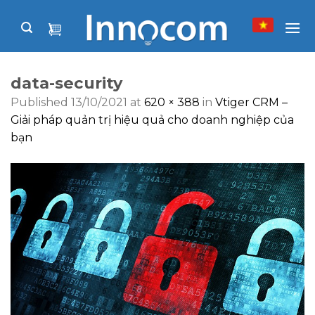
Skip
to
content
data-security
Published
13/10/2021
at
620 × 388
in
Vtiger CRM –
Giải pháp quản trị hiệu quả cho doanh nghiệp của
bạn