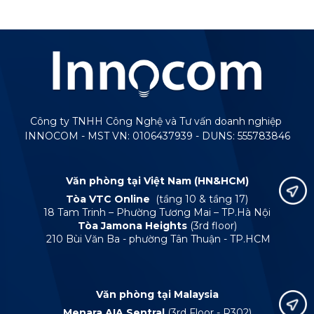
Công ty TNHH Công Nghệ và Tư vấn doanh nghiệp
INNOCOM - MST VN: 0106437939 - DUNS: 555783846
Văn phòng tại Việt Nam (HN&HCM)
Tòa VTC Online
(tầng 10 & tầng 17)
18 Tam Trinh – Phường Tương Mai – TP.Hà Nội
Tòa Jamona Heights
(3rd floor)
210 Bùi Văn Ba - phường Tân Thuận - TP.HCM
Văn phòng tại Malaysia
Menara AIA Sentral
(3rd Floor - R302)