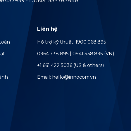
06437939 - DUNS: 555783846
Liên hệ
toán
Hỗ trợ kỹ thuật: 1900.068.895
ật
0964.738 895 | 0941.338.895 (VN)
ả
+1 661 422 5036 (US & others)
hành
Email: hello@innocom.vn