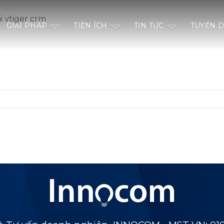
i vtiger crm
GIẢI PHÁP
TIỆN ÍCH
TIN TỨC
TUYỂN 