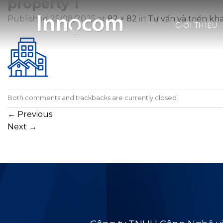
property 1
Skip
to
Published
25/08/2025
at
82 × 82
in
Tư vấn và triển kha
GIỚI THIỆU
content
Both comments and trackbacks are currently closed.
←
Previous
Next
→