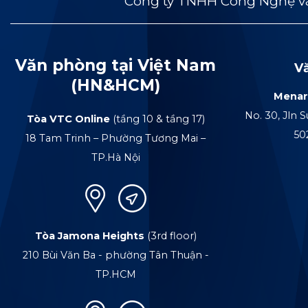
Công ty TNHH Công Nghệ và
Văn phòng tại Việt Nam
V
(HN&HCM)
Menar
No. 30, Jln S
Tòa VTC Online
(tầng 10 & tầng 17)
50
18 Tam Trinh – Phường Tương Mai –
TP.Hà Nội
Tòa Jamona Heights
(3rd floor)
210 Bùi Văn Ba - phường Tân Thuận -
TP.HCM