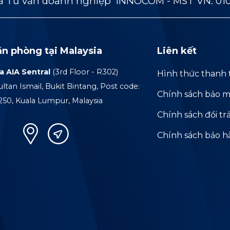
 Tư vấn doanh nghiệp INNOCOM - MST VN: 01
ăn phòng tại Malaysia
Liên kết
a AIA Sentral
(3rd Floor - R302)
Hình thức thanh 
ultan Ismail, Bukit Bintang, Post code:
Chính sách bảo m
250, Kuala Lumpur, Malaysia
Chính sách đổi tr
Chính sách bảo 