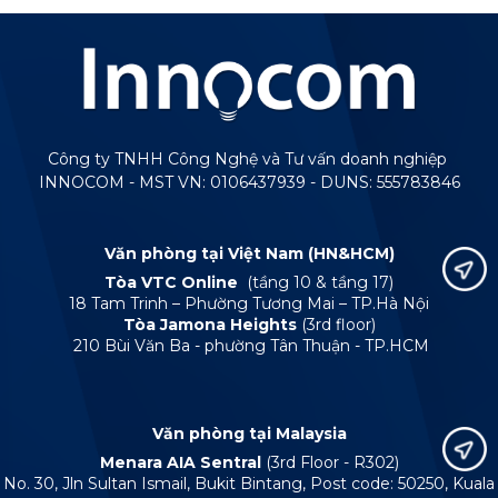
Công ty TNHH Công Nghệ và Tư vấn doanh nghiệp
INNOCOM - MST VN: 0106437939 - DUNS: 555783846
Văn phòng tại Việt Nam (HN&HCM)
Tòa VTC Online
(tầng 10 & tầng 17)
18 Tam Trinh – Phường Tương Mai – TP.Hà Nội
Tòa Jamona Heights
(3rd floor)
210 Bùi Văn Ba - phường Tân Thuận - TP.HCM
Văn phòng tại Malaysia
Menara AIA Sentral
(3rd Floor - R302)
No. 30, Jln Sultan Ismail, Bukit Bintang, Post code: 50250, Kuala