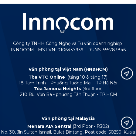
Công ty TNHH Công Nghệ và Tư vấn doanh nghiệp
INNOCOM - MST VN: 0106437939 - DUNS: 555783846
Văn phòng tại Việt Nam (HN&HCM)
Tòa VTC Online
(tầng 10 & tầng 17)
18 Tam Trinh – Phường Tương Mai – TP.Hà Nội
Tòa Jamona Heights
(3rd floor)
210 Bùi Văn Ba - phường Tân Thuận - TP.HCM
Văn phòng tại Malaysia
Menara AIA Sentral
(3rd Floor - R302)
No. 30, Jln Sultan Ismail, Bukit Bintang, Post code: 50250, Kuala