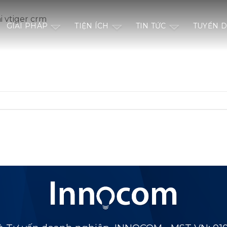
i vtiger crm
GIẢI PHÁP
TIỆN ÍCH
TIN TỨC
TUYỂN 