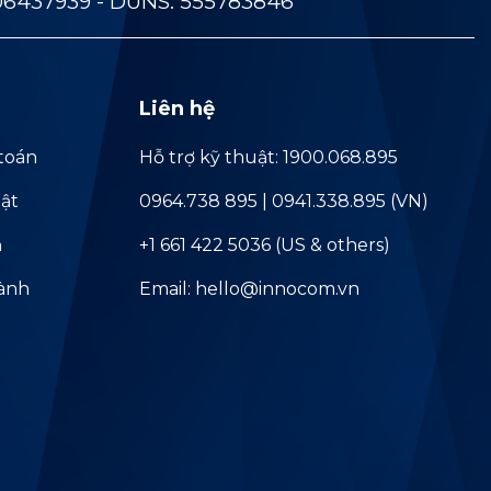
06437939 - DUNS: 555783846
Liên hệ
toán
Hỗ trợ kỹ thuật: 1900.068.895
ật
0964.738 895 | 0941.338.895 (VN)
ả
+1 661 422 5036 (US & others)
hành
Email: hello@innocom.vn