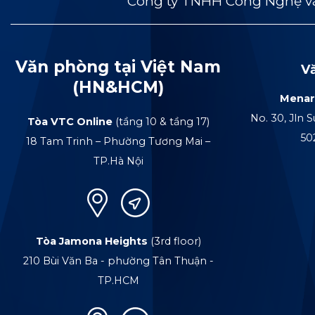
Công ty TNHH Công Nghệ và
Văn phòng tại Việt Nam
V
(HN&HCM)
Menar
No. 30, Jln S
Tòa VTC Online
(tầng 10 & tầng 17)
50
18 Tam Trinh – Phường Tương Mai –
TP.Hà Nội
Tòa Jamona Heights
(3rd floor)
210 Bùi Văn Ba - phường Tân Thuận -
TP.HCM