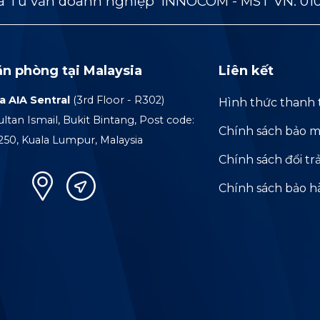
 Tư vấn doanh nghiệp INNOCOM - MST VN: 01
ăn phòng tại Malaysia
Liên kết
a AIA Sentral
(3rd Floor - R302)
Hình thức thanh 
ultan Ismail, Bukit Bintang, Post code:
Chính sách bảo m
250, Kuala Lumpur, Malaysia
Chính sách đổi tr
Chính sách bảo 