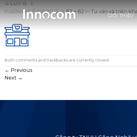
store 1
Skip
to
Published
25/08/2025
at
82 × 82
in
Tư vấn và triển kha
GIỚI THIỆU
content
Both comments and trackbacks are currently closed.
←
Previous
Next
→