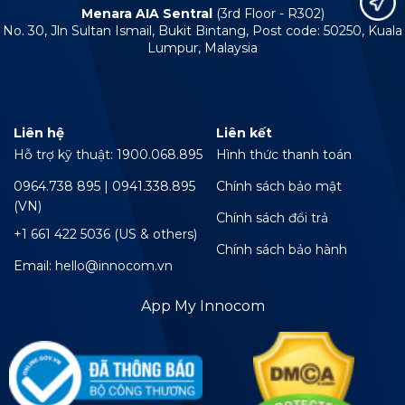
Menara AIA Sentral
(3rd Floor - R302)
No. 30, Jln Sultan Ismail, Bukit Bintang, Post code: 50250, Kuala
Lumpur, Malaysia
Liên hệ
Liên kết
Hỗ trợ kỹ thuật: 1900.068.895
Hình thức thanh toán
0964.738 895 | 0941.338.895
Chính sách bảo mật
(VN)
Chính sách đổi trả
+1 661 422 5036 (US & others)
Chính sách bảo hành
Email: hello@innocom.vn
App My Innocom