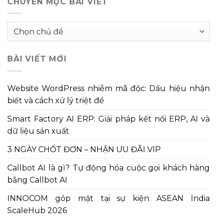
CHUYÊN MỤC BÀI VIẾT
Chuyên
mục
bài
BÀI VIẾT MỚI
viết
Website WordPress nhiễm mã độc: Dấu hiệu nhận
biết và cách xử lý triệt để
Smart Factory AI ERP: Giải pháp kết nối ERP, AI và
dữ liệu sản xuất
3 NGÀY CHỐT ĐƠN – NHẬN ƯU ĐÃI VIP
Callbot AI là gì? Tự động hóa cuộc gọi khách hàng
bằng Callbot AI
INNOCOM góp mặt tại sự kiện ASEAN India
ScaleHub 2026