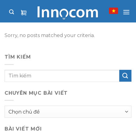
Skip
to
content
Sorry, no posts matched your criteria.
TÌM KIẾM
CHUYÊN MỤC BÀI VIẾT
Chuyên
mục
bài
BÀI VIẾT MỚI
viết