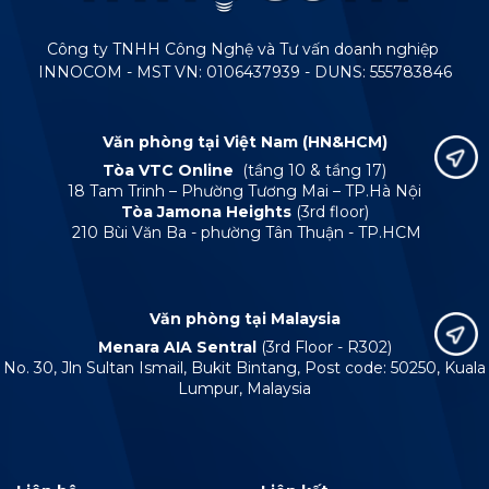
Công ty TNHH Công Nghệ và Tư vấn doanh nghiệp
INNOCOM - MST VN: 0106437939 - DUNS: 555783846
Văn phòng tại Việt Nam (HN&HCM)
Tòa VTC Online
(tầng 10 & tầng 17)
18 Tam Trinh – Phường Tương Mai – TP.Hà Nội
Tòa Jamona Heights
(3rd floor)
210 Bùi Văn Ba - phường Tân Thuận - TP.HCM
Văn phòng tại Malaysia
Menara AIA Sentral
(3rd Floor - R302)
No. 30, Jln Sultan Ismail, Bukit Bintang, Post code: 50250, Kuala
Lumpur, Malaysia