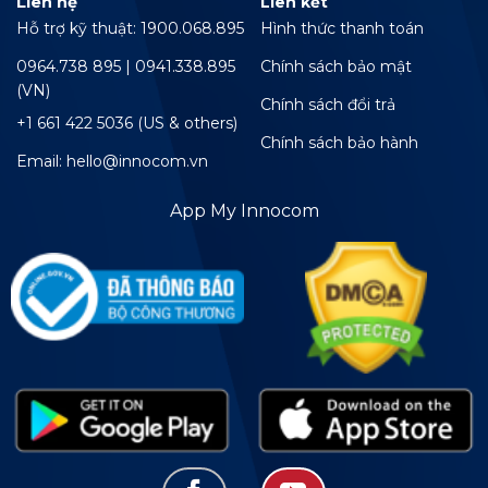
Liên hệ
Liên kết
Hỗ trợ kỹ thuật: 1900.068.895
Hình thức thanh toán
0964.738 895 | 0941.338.895
Chính sách bảo mật
(VN)
Chính sách đổi trả
+1 661 422 5036 (US & others)
Chính sách bảo hành
Email: hello@innocom.vn
App My Innocom