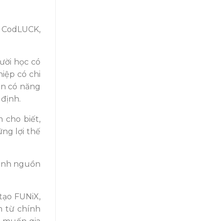
, CodLUCK,
ười học có
iệp có chi
ạn có năng
 định.
 cho biết,
ng lợi thế
thành nguồn
tạo FUNiX,
m từ chính