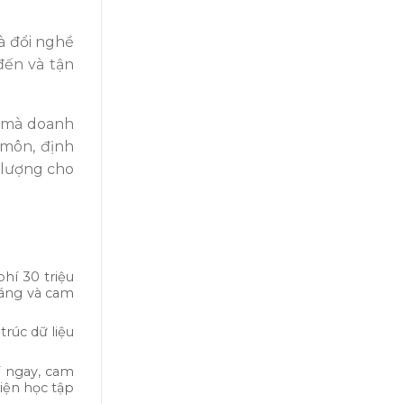
à đổi nghề
đến và tận
h mà doanh
 môn, định
 lượng cho
hí 30 triệu
háng và cam
rúc dữ liệu
T ngay, cam
kiện học tập