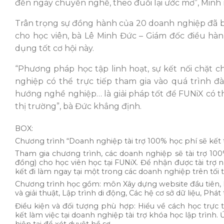
đến ngày chuyển nghề, theo đuổi lại ước mơ”, Minh 
Trân trọng sự đồng hành của 20 doanh nghiệp đã b
cho học viên, bà Lê Minh Đức – Giám đốc điều hà
dụng tốt cơ hội này.
“Phương pháp học tập linh hoạt, sự kết nối chặt 
nghiệp có thể trực tiếp tham gia vào quá trình 
hướng nghề nghiệp… là giải pháp tốt để FUNiX có 
thị trường”, bà Đức khẳng định.
BOX:
Chương trình “Doanh nghiệp tài trợ 100% học phí sẽ kết 
Tham gia chương trình, các doanh nghiệp sẽ tài trợ 10
đồng) cho học viên học tại FUNiX. Để nhận được tài trợ
kết đi làm ngay tại một trong các doanh nghiệp trên tối
Chương trình học gồm: môn Xây dựng website đầu tiên, Lậ
và giải thuật, Lập trình di động, Các hệ cơ sở dữ liệu, Ph
Điều kiện và đối tượng phù hợp: Hiểu về cách học trự
kết làm việc tại doanh nghiệp tài trợ khóa học lập trình
hiện tại để xét duyệt hồ sơ.