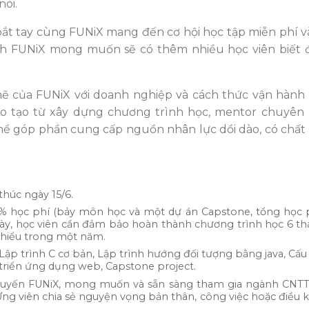
nói.
ắt tay cùng FUNiX mang đến cơ hội học tập miễn phí v
nh FUNiX mong muốn sẽ có thêm nhiều học viên biết 
chẽ của FUNiX với doanh nghiệp và cách thức vận hàn
đào tạo từ xây dựng chương trình học, mentor chuyên
thể góp phần cung cấp nguồn nhân lực dồi dào, có chất
thúc ngày 15/6.
0% học phí (bảy môn học và một dự án Capstone, tổng học p
 này, học viên cần đảm bảo hoàn thành chương trình học 6 t
 thiểu trong một năm.
p trình C cơ bản, Lập trình hướng đối tượng bằng java, Cấu t
át triển ứng dụng web, Capstone project.
c tuyến FUNiX, mong muốn và sẵn sàng tham gia ngành CNT
. Ứng viên chia sẻ nguyện vọng bản thân, công việc hoặc điều 