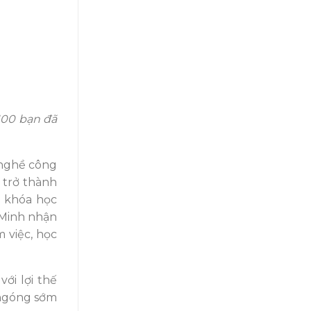
100 bạn đã
 nghề công
 trở thành
h khóa học
 Minh nhận
 việc, học
ới lợi thế
 ngóng sớm