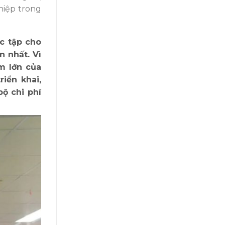
ghiệp trong
c tập cho
 nhất. Vì
m lớn của
iển khai,
ộ chi phí