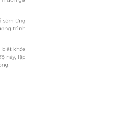
g muốn gia
đã sớm ứng
ương trình
 biết khóa
độ này, lập
ọng.