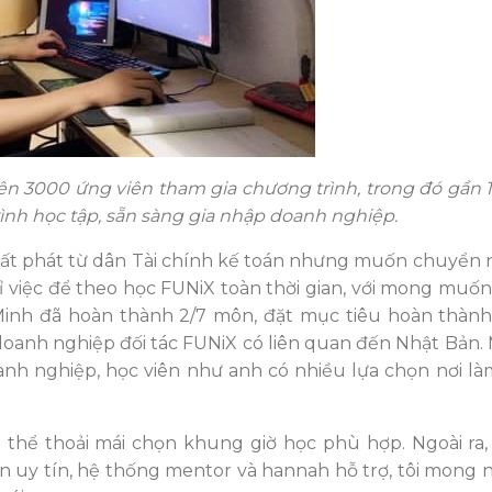
trên 3000 ứng viên tham gia chương trình, trong đó gần 
rình học tập, sẵn sàng gia nhập doanh nghiệp.
uất phát từ dân Tài chính kế toán nhưng muốn chuyển
ỉ việc để theo học FUNiX toàn thời gian, với mong muốn
y Minh đã hoàn thành 2/7 môn, đặt mục tiêu hoàn thàn
doanh nghiệp đối tác FUNiX có liên quan đến Nhật Bản.
oanh nghiệp, học viên như anh có nhiều lựa chọn nơi làm
ó thể thoải mái chọn khung giờ học phù hợp. Ngoài ra, v
n uy tín, hệ thống mentor và hannah hỗ trợ, tôi mong