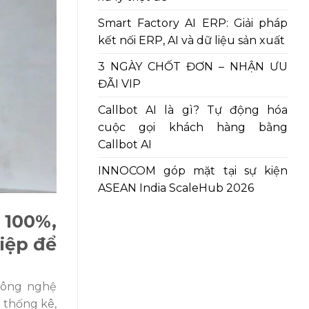
Smart Factory AI ERP: Giải pháp
kết nối ERP, AI và dữ liệu sản xuất
3 NGÀY CHỐT ĐƠN – NHẬN ƯU
ĐÃI VIP
Callbot AI là gì? Tự động hóa
cuộc gọi khách hàng bằng
Callbot AI
INNOCOM góp mặt tại sự kiện
ASEAN India ScaleHub 2026
 100%,
hiệp để
công nghệ
 thống kê,