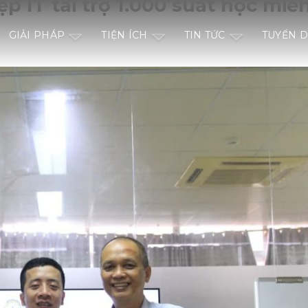
p IT tài trợ 1.000 suất học miễ
GIẢI PHÁP
TIỆN ÍCH
TIN TỨC
TUYỂN 