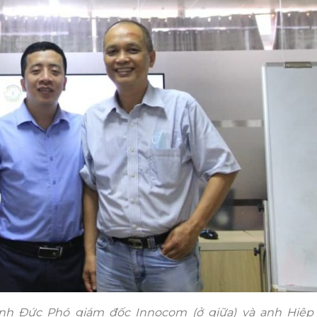
 anh Đức Phó giám đốc Innocom (ở giữa) và
anh Hiệp