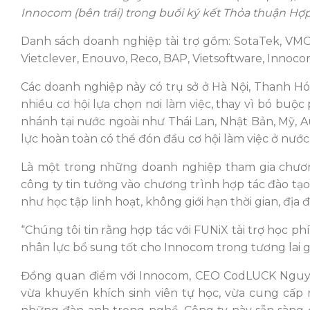
Innocom (bên trái) trong buổi ký kết Thỏa thuận Hợp
Danh sách doanh nghiệp tài trợ gồm: SotaTek, VMO, 
Vietclever, Enouvo, Reco, BAP, Vietsoftware, Innoco
Các doanh nghiệp này có trụ sở ở Hà Nội, Thanh Hó
nhiều cơ hội lựa chọn nơi làm việc, thay vì bó buộ
nhánh tại nước ngoài như Thái Lan, Nhật Bản, Mỹ, A
lực hoàn toàn có thể đón đầu cơ hội làm việc ở nước 
Là một trong những doanh nghiệp tham gia chươn
công ty tin tưởng vào chương trình hợp tác đào tạo
như học tập linh hoạt, không giới hạn thời gian, địa đ
“Chúng tôi tin rằng hợp tác với FUNiX tài trợ học ph
nhân lực bổ sung tốt cho Innocom trong tương lai gầ
Đồng quan điểm với Innocom, CEO CodLUCK Nguyễn
vừa khuyến khích sinh viên tự học, vừa cung cấp 