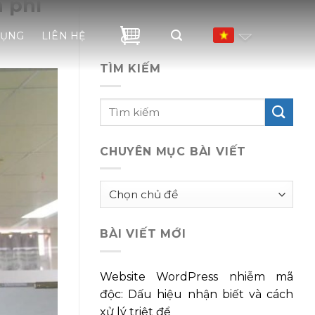
n phí
DỤNG
LIÊN HỆ
TÌM KIẾM
CHUYÊN MỤC BÀI VIẾT
Chuyên
mục
bài
BÀI VIẾT MỚI
viết
Website WordPress nhiễm mã
độc: Dấu hiệu nhận biết và cách
xử lý triệt để