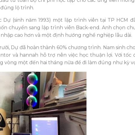
đầu tư toàn bộ chi phí học tập cho các ứng viên mon
đúng lộ trình.
 Dự (sinh năm 1993) một lập trình viên tại TP HCM 
uốn chuyển sang lập trình viên Back-end. Anh chọn ch
u nhập cao hơn và một định hướng nghề nghiệp lâu dài.
rưỡi, Dự đã hoàn thành 60% chương trình. Nam sinh cho
ntor và hannah hỗ trợ nên việc học thuận lợi. Với tốc 
ong vòng một đến hai tháng nữa để đi làm đúng như kỳ v