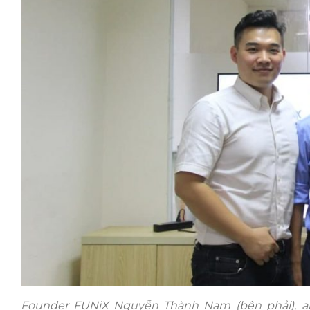
Founder FUNiX Nguyễn Thành Nam
(bên phải),