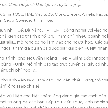
 tác Chiến lược về Đào tạo và Tuyển dụng.
SmartOSC, NAL, VietIS, 3S, Citek, Lifetek, Amela, Fabbi
m, Segu, Sweetsoft, Hài Hòa.
a, Vinh, Huế, Đà Nẵng, TP HCM… đồng nghĩa với việc ng
c phải đến các thành phố lớn. Thậm chí, nhiều doanh ngh
ustralia… mở rộng cơ hội làm việc cho người học. “Các b
ngoài, tham gia dự án đa quốc gia”, đại diện FUNiX nhận
g trình, ông Nguyễn Hoàng Hiệp – Giám đốc Innocom
 cùng FUNiX. Mô hình đào tạo trực tuyến tại đây có nhữ
iểm, chi phí hợp lý…
í cho sinh viên sẽ đưa về các ứng viên chất lượng, trở 
n”, ông Hiệp chia sẻ.
 Vũ Hiển cho biết thêm, ông đánh giá cao cách đào 
môi trường để các bạn tiếp thu kiến thức, kinh nghiệ