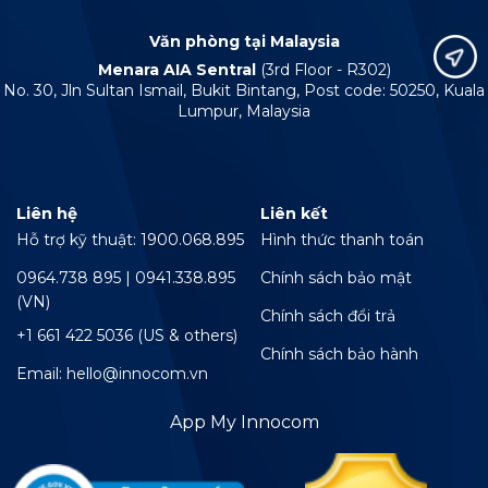
Văn phòng tại Malaysia
Menara AIA Sentral
(3rd Floor - R302)
No. 30, Jln Sultan Ismail, Bukit Bintang, Post code: 50250, Kuala
Lumpur, Malaysia
Liên hệ
Liên kết
Hỗ trợ kỹ thuật: 1900.068.895
Hình thức thanh toán
0964.738 895 | 0941.338.895
Chính sách bảo mật
(VN)
Chính sách đổi trả
+1 661 422 5036 (US & others)
Chính sách bảo hành
Email: hello@innocom.vn
App My Innocom