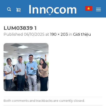
Skip
to
content
LUM03839 1
Published
06/10/2025
at
190 × 203
in
Giới thiệu
Both comments and trackbacks are currently closed.