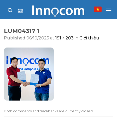
Skip
to
content
LUM04317 1
Published
06/10/2025
at
191 × 203
in
Giới thiệu
Both comments and trackbacks are currently closed.