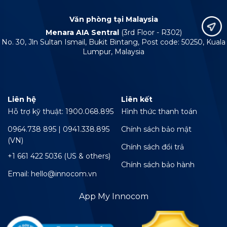
Văn phòng tại Malaysia
Menara AIA Sentral
(3rd Floor - R302)
No. 30, Jln Sultan Ismail, Bukit Bintang, Post code: 50250, Kuala
Lumpur, Malaysia
Liên hệ
Liên kết
Hỗ trợ kỹ thuật: 1900.068.895
Hình thức thanh toán
0964.738 895 | 0941.338.895
Chính sách bảo mật
(VN)
Chính sách đổi trả
+1 661 422 5036 (US & others)
Chính sách bảo hành
Email: hello@innocom.vn
App My Innocom