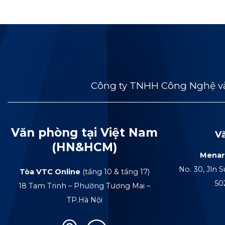
Công ty TNHH Công Nghệ và
Văn phòng tại Việt Nam
V
(HN&HCM)
Menar
No. 30, Jln S
Tòa VTC Online
(tầng 10 & tầng 17)
50
18 Tam Trinh – Phường Tương Mai –
TP.Hà Nội