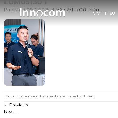
LUM05130 1
Skip
to
Published
06/10/2025
at
156 × 251
in
Giới thiệu
GIỚI THIỆU
content
Both comments and trackbacks are currently closed.
←
Previous
Next
→