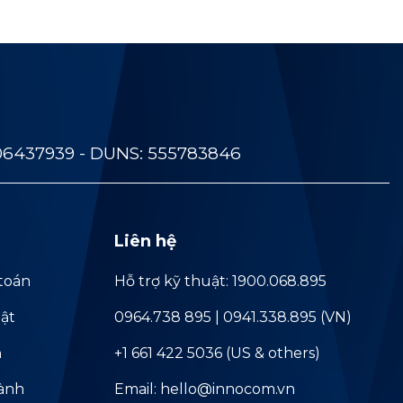
06437939 - DUNS: 555783846
Liên hệ
toán
Hỗ trợ kỹ thuật: 1900.068.895
ật
0964.738 895 | 0941.338.895 (VN)
ả
+1 661 422 5036 (US & others)
hành
Email: hello@innocom.vn