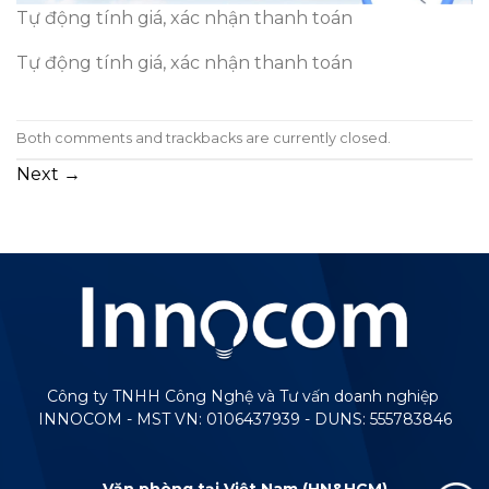
Tự động tính giá, xác nhận thanh toán
Tự động tính giá, xác nhận thanh toán
Both comments and trackbacks are currently closed.
Next
→
Công ty TNHH Công Nghệ và Tư vấn doanh nghiệp
INNOCOM - MST VN: 0106437939 - DUNS: 555783846
Văn phòng tại Việt Nam (HN&HCM)