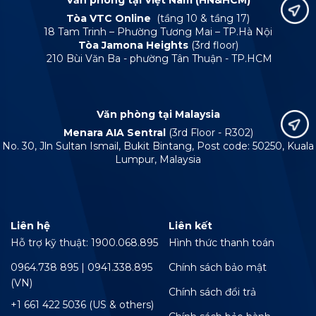
Tòa VTC Online
(tầng 10 & tầng 17)
18 Tam Trinh – Phường Tương Mai – TP.Hà Nội
Tòa Jamona Heights
(3rd floor)
210 Bùi Văn Ba - phường Tân Thuận - TP.HCM
Văn phòng tại Malaysia
Menara AIA Sentral
(3rd Floor - R302)
No. 30, Jln Sultan Ismail, Bukit Bintang, Post code: 50250, Kuala
Lumpur, Malaysia
Liên hệ
Liên kết
Hỗ trợ kỹ thuật: 1900.068.895
Hình thức thanh toán
0964.738 895 | 0941.338.895
Chính sách bảo mật
(VN)
Chính sách đổi trả
+1 661 422 5036 (US & others)