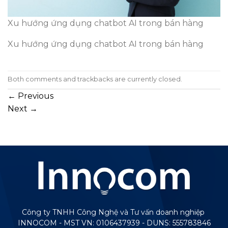
Xu hướng ứng dụng chatbot AI trong bán hàng
Xu hướng ứng dụng chatbot AI trong bán hàng
Both comments and trackbacks are currently closed.
←
Previous
Next
→
Công ty TNHH Công Nghệ và Tư vấn doanh nghiệp
INNOCOM - MST VN: 0106437939 - DUNS: 555783846