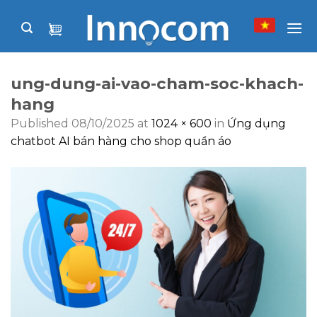
Skip
to
content
ung-dung-ai-vao-cham-soc-khach-
hang
Published
08/10/2025
at
1024 × 600
in
Ứng dụng
chatbot AI bán hàng cho shop quần áo