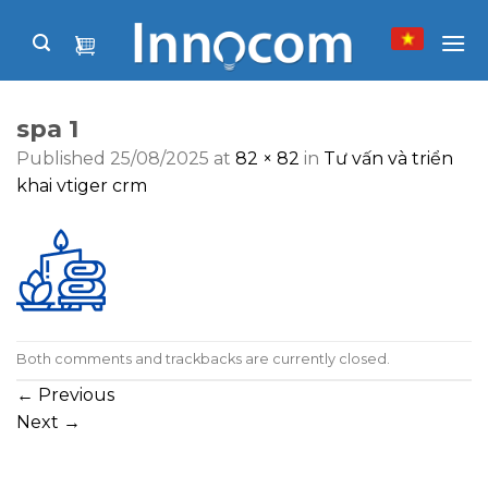
Skip
to
content
spa 1
Published
25/08/2025
at
82 × 82
in
Tư vấn và triển
khai vtiger crm
Both comments and trackbacks are currently closed.
←
Previous
Next
→