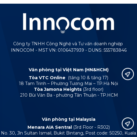
Công ty TNHH Công Nghệ và Tư vấn doanh nghiệp
INNOCOM - MST VN: 0106437939 - DUNS: 555783846
Văn phòng tại Việt Nam (HN&HCM)
Tòa VTC Online
(tầng 10 & tầng 17)
18 Tam Trinh – Phường Tương Mai – TP.Hà Nội
Tòa Jamona Heights
(3rd floor)
210 Bùi Văn Ba - phường Tân Thuận - TP.HCM
Văn phòng tại Malaysia
Menara AIA Sentral
(3rd Floor - R302)
No. 30, Jln Sultan Ismail, Bukit Bintang, Post code: 50250, Kuala