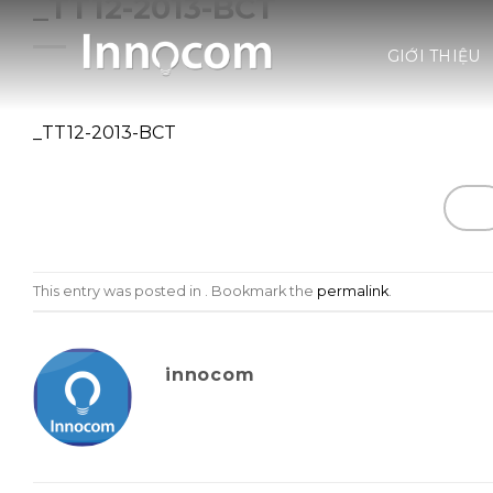
_TT12-2013-BCT
Skip
to
GIỚI THIỆU
content
_TT12-2013-BCT
This entry was posted in . Bookmark the
permalink
.
innocom