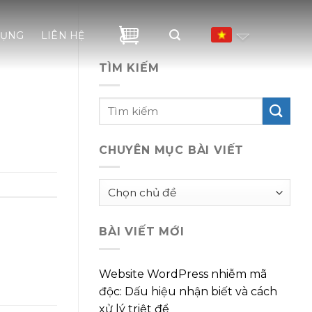
DỤNG
LIÊN HỆ
TÌM KIẾM
CHUYÊN MỤC BÀI VIẾT
Chuyên
mục
bài
BÀI VIẾT MỚI
viết
Website WordPress nhiễm mã
độc: Dấu hiệu nhận biết và cách
xử lý triệt để