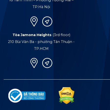
18 Tam Trinh – Phường Tương Mai –
TP.Hà Nội
Tòa Jamona Heights
(3rd floor)
210 Bùi Văn Ba - phường Tân Thuận -
TP.HCM