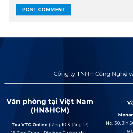
Công ty TNHH Công Nghệ và
Văn phòng tại Việt Nam
V
(HN&HCM)
Menar
No. 30, Jln S
Tòa VTC Online
(tầng 10 & tầng 17)
50