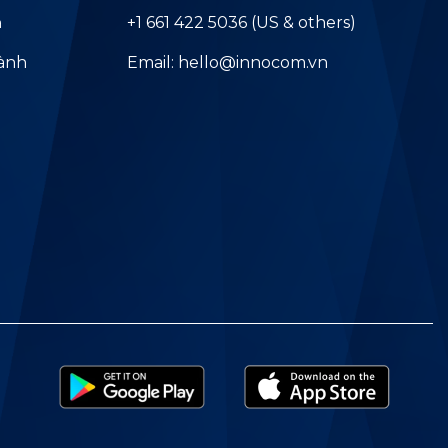
ả
+1 661 422 5036 (US & others)
hành
Email: hello@innocom.vn