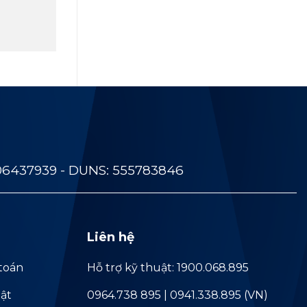
06437939 - DUNS: 555783846
Liên hệ
toán
Hỗ trợ kỹ thuật: 1900.068.895
ật
0964.738 895 | 0941.338.895 (VN)