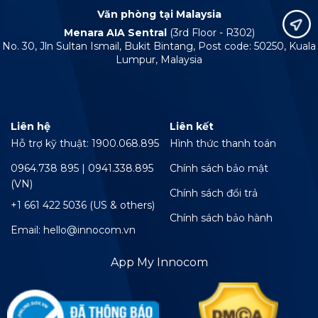
Văn phòng tại Malaysia
Menara AIA Sentral
(3rd Floor - R302)
No. 30, Jln Sultan Ismail, Bukit Bintang, Post code: 50250, Kuala
Lumpur, Malaysia
Liên hệ
Liên kết
Hỗ trợ kỹ thuật: 1900.068.895
Hình thức thanh toán
0964.738 895 | 0941.338.895
Chính sách bảo mật
(VN)
Chính sách đổi trả
+1 661 422 5036 (US & others)
Chính sách bảo hành
Email: hello@innocom.vn
App My Innocom