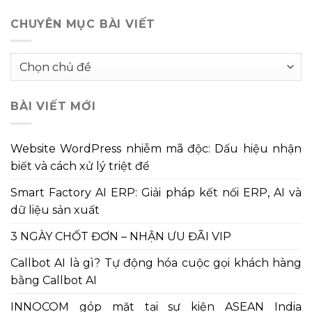
CHUYÊN MỤC BÀI VIẾT
Chuyên
mục
bài
BÀI VIẾT MỚI
viết
Website WordPress nhiễm mã độc: Dấu hiệu nhận
biết và cách xử lý triệt để
Smart Factory AI ERP: Giải pháp kết nối ERP, AI và
dữ liệu sản xuất
3 NGÀY CHỐT ĐƠN – NHẬN ƯU ĐÃI VIP
Callbot AI là gì? Tự động hóa cuộc gọi khách hàng
bằng Callbot AI
INNOCOM góp mặt tại sự kiện ASEAN India