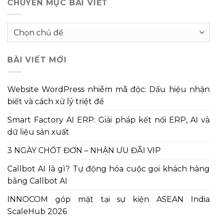
CHUYÊN MỤC BÀI VIẾT
Chuyên
mục
bài
BÀI VIẾT MỚI
viết
Website WordPress nhiễm mã độc: Dấu hiệu nhận
biết và cách xử lý triệt để
Smart Factory AI ERP: Giải pháp kết nối ERP, AI và
dữ liệu sản xuất
3 NGÀY CHỐT ĐƠN – NHẬN ƯU ĐÃI VIP
Callbot AI là gì? Tự động hóa cuộc gọi khách hàng
bằng Callbot AI
INNOCOM góp mặt tại sự kiện ASEAN India
ScaleHub 2026