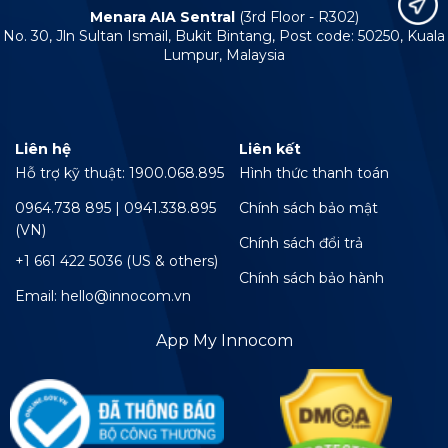
Menara AIA Sentral
(3rd Floor - R302)
No. 30, Jln Sultan Ismail, Bukit Bintang, Post code: 50250, Kuala
Lumpur, Malaysia
Liên hệ
Liên kết
Hỗ trợ kỹ thuật: 1900.068.895
Hình thức thanh toán
0964.738 895 | 0941.338.895
Chính sách bảo mật
(VN)
Chính sách đổi trả
+1 661 422 5036 (US & others)
Chính sách bảo hành
Email: hello@innocom.vn
App My Innocom