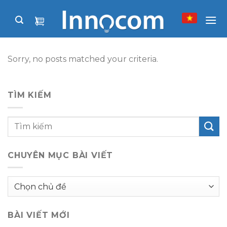
Skip
to
content
Sorry, no posts matched your criteria.
TÌM KIẾM
CHUYÊN MỤC BÀI VIẾT
Chuyên
mục
bài
BÀI VIẾT MỚI
viết