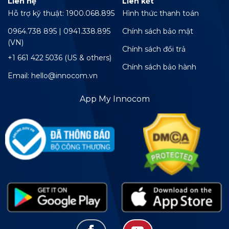
Liên hệ
Liên kết
Hỗ trợ kỹ thuật: 1900.068.895
Hình thức thanh toán
0964.738 895 | 0941.338.895
Chính sách bảo mật
(VN)
Chính sách đổi trả
+1 661 422 5036 (US & others)
Chính sách bảo hành
Email: hello@innocom.vn
App My Innocom