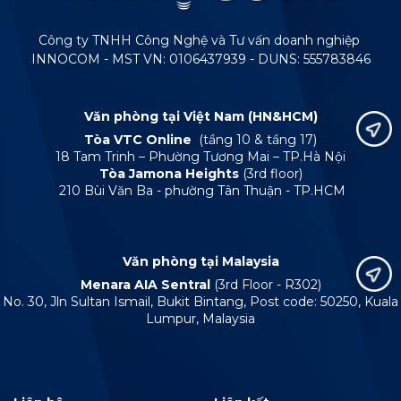
Công ty TNHH Công Nghệ và Tư vấn doanh nghiệp
INNOCOM - MST VN: 0106437939 - DUNS: 555783846
Văn phòng tại Việt Nam (HN&HCM)
Tòa VTC Online
(tầng 10 & tầng 17)
18 Tam Trinh – Phường Tương Mai – TP.Hà Nội
Tòa Jamona Heights
(3rd floor)
210 Bùi Văn Ba - phường Tân Thuận - TP.HCM
Văn phòng tại Malaysia
Menara AIA Sentral
(3rd Floor - R302)
No. 30, Jln Sultan Ismail, Bukit Bintang, Post code: 50250, Kuala
Lumpur, Malaysia