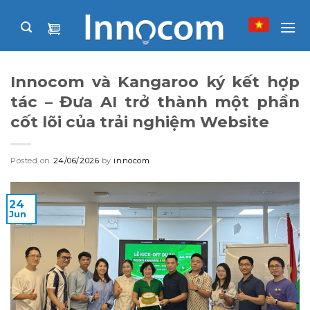
Skip
to
content
Innocom và Kangaroo ký kết hợp
tác – Đưa AI trở thành một phần
cốt lõi của trải nghiệm Website
Posted on
24/06/2026
by
innocom
24
Jun