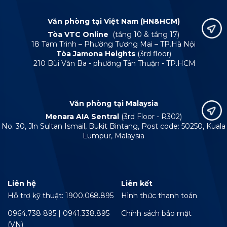
Văn phòng tại Việt Nam (HN&HCM)
Tòa VTC Online
(tầng 10 & tầng 17)
18 Tam Trinh – Phường Tương Mai – TP.Hà Nội
Tòa Jamona Heights
(3rd floor)
210 Bùi Văn Ba - phường Tân Thuận - TP.HCM
Văn phòng tại Malaysia
Menara AIA Sentral
(3rd Floor - R302)
No. 30, Jln Sultan Ismail, Bukit Bintang, Post code: 50250, Kuala
Lumpur, Malaysia
Liên hệ
Liên kết
Hỗ trợ kỹ thuật: 1900.068.895
Hình thức thanh toán
0964.738 895 | 0941.338.895
Chính sách bảo mật
(VN)