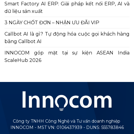
Smart Factory AI ERP: Giải pháp kết nối ERP, AI và
dữ liệu sản xuất
3 NGÀY CHỐT ĐƠN – NHẬN ƯU ĐÃI VIP
Callbot AI là gì? Tự động hóa cuộc gọi khách hàng
bằng Callbot AI
INNOCOM góp mặt tại sự kiện ASEAN India
ScaleHub 2026
Công ty TNHH Công Nghệ và Tư vấn doanh nghiệp
INNOCOM - MST VN: 0106437939 - DUNS: 555783846