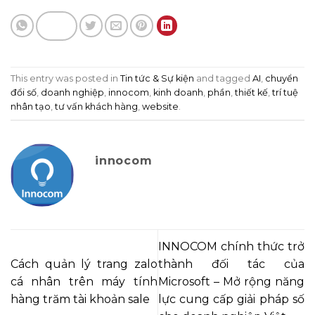
This entry was posted in
Tin tức & Sự kiện
and tagged
AI
,
chuyển
đổi số
,
doanh nghiệp
,
innocom
,
kinh doanh
,
phần
,
thiết kế
,
trí tuệ
nhân tạo
,
tư vấn khách hàng
,
website
.
innocom
INNOCOM chính thức trở
Cách quản lý trang zalo
thành đối tác của
cá nhân trên máy tính
Microsoft – Mở rộng năng
hàng trăm tài khoản sale
lực cung cấp giải pháp số