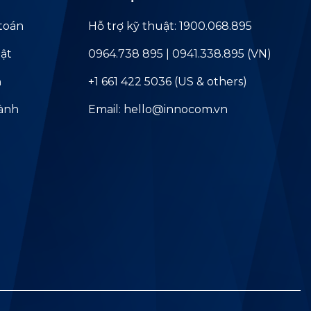
toán
Hỗ trợ kỹ thuật: 1900.068.895
ật
0964.738 895 | 0941.338.895 (VN)
ả
+1 661 422 5036 (US & others)
hành
Email: hello@innocom.vn