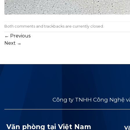
Both comments and trackbacks are currently closed.
←
Previous
Next
→
Công ty TNHH Công Nghệ và
Văn phòng tại Việt Nam
V