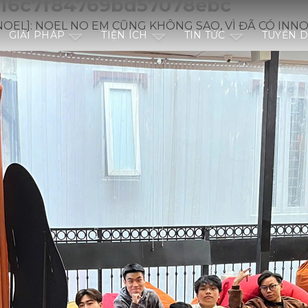
616c7f84769bd57078ebc
NOEL]: NOEL NO EM CŨNG KHÔNG SAO, VÌ ĐÃ CÓ INN
GIẢI PHÁP
TIỆN ÍCH
TIN TỨC
TUYỂN 