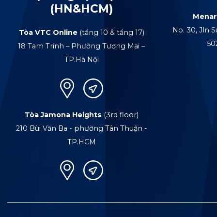
(HN&HCM)
Menar
No. 30, Jln S
Tòa VTC Online
(tầng 10 & tầng 17)
50
18 Tam Trinh – Phường Tương Mai –
TP.Hà Nội
Tòa Jamona Heights
(3rd floor)
210 Bùi Văn Ba - phường Tân Thuận -
TP.HCM