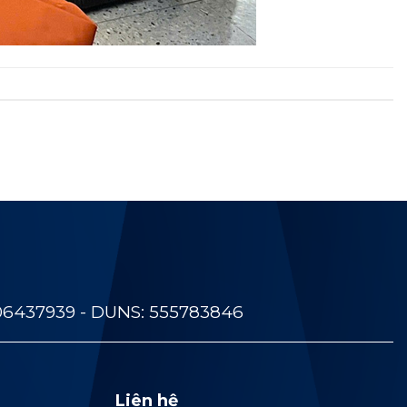
06437939 - DUNS: 555783846
Liên hệ