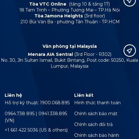
Tòa VTC Online
(tầng 10 & tầng 17)
18 Tam Trinh – Phường Tương Mai – TP.Hà Nội
Tòa Jamona Heights
(3rd floor)
210 Bùi Văn Ba - phường Tân Thuận - TP.HCM
Văn phòng tại Malaysia
Menara AIA Sentral
(3rd Floor - R302)
No. 30, Jln Sultan Ismail, Bukit Bintang, Post code: 50250, Kuala
Lumpur, Malaysia
Liên hệ
Liên kết
Hỗ trợ kỹ thuật: 1900.068.895
Hình thức thanh toán
0964.738 895 | 0941.338.895
Chính sách bảo mật
(VN)
Chính sách đổi trả
+1 661 422 5036 (US & others)
Chính sách bảo hành