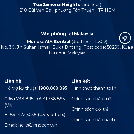
Tòa Jamona Heights
(3rd floor)
210 Bùi Văn Ba - phường Tân Thuận - TP.HCM
Văn phòng tại Malaysia
Menara AIA Sentral
(3rd Floor - R302)
No. 30, Jln Sultan Ismail, Bukit Bintang, Post code: 50250, Kuala
Lumpur, Malaysia
Liên hệ
Liên kết
Hỗ trợ kỹ thuật: 1900.068.895
Hình thức thanh toán
0964.738 895 | 0941.338.895
Chính sách bảo mật
(VN)
Chính sách đổi trả
+1 661 422 5036 (US & others)
Chính sách bảo hành
Email: hello@innocom.vn