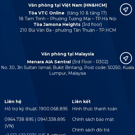
Văn phòng tại Việt Nam (HN&HCM)
Tòa VTC Online
(tầng 10 & tầng 17)
18 Tam Trinh – Phường Tương Mai – TP.Hà Nội
Tòa Jamona Heights
(3rd floor)
210 Bùi Văn Ba - phường Tân Thuận - TP.HCM
Văn phòng tại Malaysia
Menara AIA Sentral
(3rd Floor - R302)
No. 30, Jln Sultan Ismail, Bukit Bintang, Post code: 50250, Kuala
Lumpur, Malaysia
Liên hệ
Liên kết
Hỗ trợ kỹ thuật: 1900.068.895
Hình thức thanh toán
0964.738 895 | 0941.338.895
Chính sách bảo mật
(VN)
Chính sách đổi trả