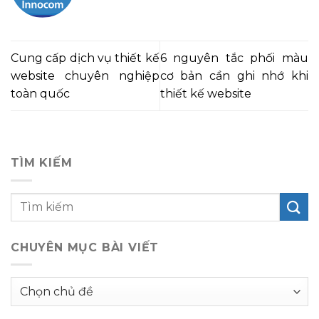
Cung cấp dịch vụ thiết kế
6 nguyên tắc phối màu
website chuyên nghiệp
cơ bản cần ghi nhớ khi
toàn quốc
thiết kế website
TÌM KIẾM
CHUYÊN MỤC BÀI VIẾT
Chuyên
mục
bài