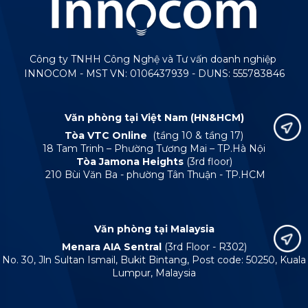
Công ty TNHH Công Nghệ và Tư vấn doanh nghiệp
INNOCOM - MST VN: 0106437939 - DUNS: 555783846
Văn phòng tại Việt Nam (HN&HCM)
Tòa VTC Online
(tầng 10 & tầng 17)
18 Tam Trinh – Phường Tương Mai – TP.Hà Nội
Tòa Jamona Heights
(3rd floor)
210 Bùi Văn Ba - phường Tân Thuận - TP.HCM
Văn phòng tại Malaysia
Menara AIA Sentral
(3rd Floor - R302)
No. 30, Jln Sultan Ismail, Bukit Bintang, Post code: 50250, Kuala
Lumpur, Malaysia