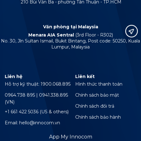
210 Bùi Văn Ba - phường Tân Thuận - TP.HCM
Văn phòng tại Malaysia
Menara AIA Sentral
(3rd Floor - R302)
No. 30, Jln Sultan Ismail, Bukit Bintang, Post code: 50250, Kuala
Lumpur, Malaysia
Liên hệ
Liên kết
Hỗ trợ kỹ thuật: 1900.068.895
Hình thức thanh toán
0964.738 895 | 0941.338.895
Chính sách bảo mật
(VN)
Chính sách đổi trả
+1 661 422 5036 (US & others)
Chính sách bảo hành
Email: hello@innocom.vn
App My Innocom