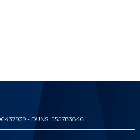
06437939 - DUNS: 555783846