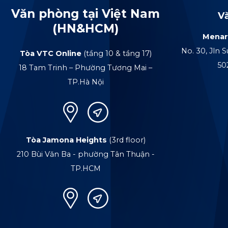
Văn phòng tại Việt Nam
V
(HN&HCM)
Menar
No. 30, Jln S
Tòa VTC Online
(tầng 10 & tầng 17)
50
18 Tam Trinh – Phường Tương Mai –
TP.Hà Nội
Tòa Jamona Heights
(3rd floor)
210 Bùi Văn Ba - phường Tân Thuận -
TP.HCM