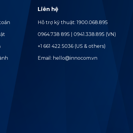
Liên hệ
toán
Hỗ trợ kỹ thuật: 1900.068.895
ật
0964.738 895 | 0941.338.895 (VN)
ả
+1 661 422 5036 (US & others)
hành
Email: hello@innocom.vn