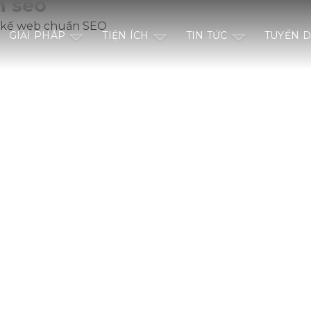
n seo
 kế web chuẩn SEO
GIẢI PHÁP
TIỆN ÍCH
TIN TỨC
TUYỂN 