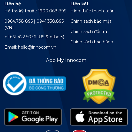
Liên hệ
Liên kết
Hỗ trợ kỹ thuật: 1900.068.895
Hình thức thanh toán
0964.738 895 | 0941.338.895
Chính sách bảo mật
(VN)
Chính sách đổi trả
+1 661 422 5036 (US & others)
Chính sách bảo hành
Email: hello@innocom.vn
App My Innocom