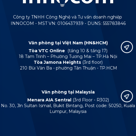
Công ty TNHH Công Nghệ và Tư vấn doanh nghiệp
INNOCOM - MST VN: 0106437939 - DUNS: 555783846
Văn phòng tại Việt Nam (HN&HCM)
Tòa VTC Online
(tầng 10 & tầng 17)
18 Tam Trinh – Phường Tương Mai – TP.Hà Nội
Tòa Jamona Heights
(3rd floor)
210 Bùi Văn Ba - phường Tân Thuận - TP.HCM
Văn phòng tại Malaysia
Menara AIA Sentral
(3rd Floor - R302)
No. 30, Jln Sultan Ismail, Bukit Bintang, Post code: 50250, Kuala
Lumpur, Malaysia